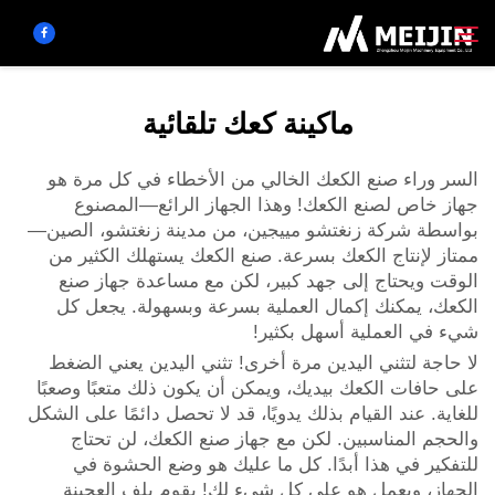
ماكينة كعك تلقائية
الشركة
بحث
السر وراء صنع الكعك الخالي من الأخطاء في كل مرة هو
جهاز خاص لصنع الكعك! وهذا الجهاز الرائع—المصنوع
حَل
بواسطة شركة زنغتشو مييجين، من مدينة زنغتشو، الصين—
ممتاز لإنتاج الكعك بسرعة. صنع الكعك يستهلك الكثير من
مركز المنتجات
الوقت ويحتاج إلى جهد كبير، لكن مع مساعدة جهاز صنع
الكعك، يمكنك إكمال العملية بسرعة وبسهولة. يجعل كل
شيء في العملية أسهل بكثير!
الخدمات
لا حاجة لتثني اليدين مرة أخرى! تثني اليدين يعني الضغط
على حافات الكعك بيديك، ويمكن أن يكون ذلك متعبًا وصعبًا
اتصل بنا
للغاية. عند القيام بذلك يدويًا، قد لا تحصل دائمًا على الشكل
والحجم المناسبين. لكن مع جهاز صنع الكعك، لن تحتاج
للتفكير في هذا أبدًا. كل ما عليك هو وضع الحشوة في
الجهاز، ويعمل هو على كل شيء لك! يقوم بلف العجينة