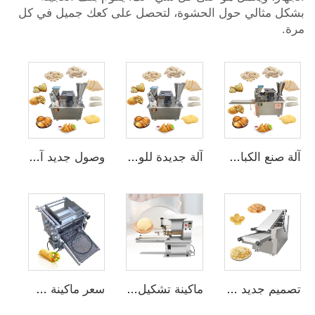
بشكل مثالي حول الحشوة، لتحصل على كعك جميل في كل
مرة.
آلة صنع الكباب الأوتوماتيكية الصغيرة المطلوبة بشدة التي تنتج 4800 قطعة/ساعة، آلة تصنيع العجين الأوتوماتيكية التي تنتج 20,000 قطعة/ساعة الموردة من المصنع
آلة جديدة للوصول تلقائيًا لصنع الكعك الصيني MJ-80 وآلة إمبانادا للبيع
وصول جديد آلة الكعك التلقائي وآلة صنع الساموسا المنزلية
تصميم جديد ماكينة صنع الخبز النان تاكوس ماكينة صنع التورتيا "خط إنتاج الروتي البيزا"
ماكينة تشكيل وتقطيع الكرات الصغيرة للبيتزا وزن دوار أسطواني صغير كرة دائرية ماكينة العجين والقاطع
سعر ماكينة صنع تاكو الصناعية التي تعمل ببطاقات الائتمان لصنع التورتيلا