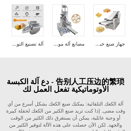
جهاز صنع خبز عربي بيتابسرعة عالية وكعك الروتي خط إنتاج تلقائي بالكامل
مصانع آلة مومو الكهربائية ذات التكلفة المنخفضة، آلات تصنيع المنتجات الحبوبية التلقائية، آلة صنع الكعك المحشو
آلة تصنيع التورتيلا بالدقيق بالكامل تلقائيًا منتج الحبوب لفائف التاكو لصنع الاستخدام المنزلي ضغط قطر 10 إنش
告别人工压边的繁琐 - دع آلة الكبسة
الأوتوماتيكية تفعل العمل لك
آلة الكعك التلقائية: يمكنك صنع الكعك بشكل أسرع من أي
وقت مضى. إذا كنت تريد صنع الكثير من الكعك لحفلة كبيرة
أو وجبة عائلية، يمكن أن يستغرق ذلك الكثير من الوقت
والجهد. لكن الآن حصلت على هذه الآلة لتوفير الكثير من