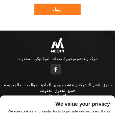
أرسِل
شركة زنغتشو ميجين للمعدات الميكانيكية المحدودة.
حقوق النشر © شركة زينغتشو مييجين للماكينات والمعدات المحدودة.
جميع الحقوق محفوظة
اتصل بنا
We value your privacy
Address: رقم 1808، الطابق الثامن عشر، مركز ZHENGHONG،
We use cookies and similar tools to provide our services. If you