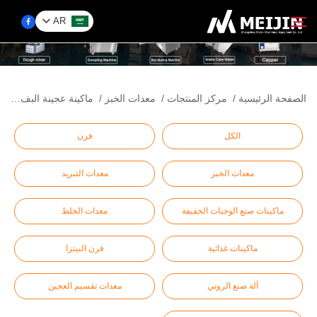
AR
الشركة
الصفحة الرئيسية
/
مركز المنتجات
/
معدات الخبز
/
ماكينة عجينة البف باستري
ابحث
حَل
الكل
فرن
معدات الخبز
معدات التبريد
مركز المنتجات
ماكينات صنع الوجبات الخفيفة
معدات الخلط
الخدمات
ماكينات غذائية
فرن البيتزا
اتصل بنا
آلة صنع الروتي
معدات تقسيم العجين