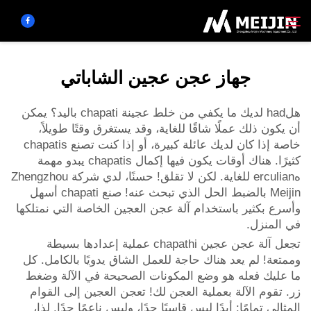
جهاز عجن عجين الشاباتي
الشركة
بحث
هلhad لديك ما يكفي من خلط عجينة chapati باليد؟ يمكن
أن يكون ذلك عملًا شاقًا للغاية، وقد يستغرق وقتًا طويلاً،
حَل
خاصة إذا كان لديك عائلة كبيرة، أو إذا كنت تصنع chapatis
كثيرًا. هناك أوقات يكون فيها إكمال chapatis يبدو مهمة
مركز المنتجات
هerculian للغاية. لكن لا تقلق! حسنًا، لدي شركة Zhengzhou
Meijin بالضبط الحل الذي تبحث عنه! صنع chapati أسهل
وأسرع بكثير باستخدام آلة عجن العجين الخاصة التي نمتلكها
الخدمات
في المنزل.
تجعل آلة عجن عجين chapathi عملية إعدادها بسيطة
اتصل بنا
وممتعة! لم يعد هناك حاجة للعمل الشاق يدويًا بالكامل. كل
ما عليك فعله هو وضع المكونات الصحيحة في الآلة وضغط
زر. تقوم الآلة بعملية العجن لك! تعجن العجين إلى القوام
المثالي تمامًا: أبدًا ليس قاسيًا جدًا، وليس ناعمًا جدًا. لذا،