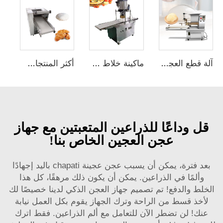
آلة قطع العجين الصناعية بوزن 1-250 جرامًا لمخابز تrade Roller Eberhardt الحجمي الطاولة الصناعية لصنع العجين الدائري والبيتزا
ماكينة خلاط عجين البيتزا بسعة كبيرة للتجارة صانع أتمتة فرن كون آلي
أكثر المنتجات مبيعاً آلة لف العجين الأوتوماتيكية مساعدة المطبخ لعجن السموزي والبيتزا
قل وداعًا للذراعين المتعبتين مع جهاز
عجن العجين الخاص بنا!
بعد فترة، يمكن أن يسبب عجن عجينة chapati باليد إجهادًا
وألمًا في الذراعين. يمكن أن يكون ذلك مرهقًا، كل هذا
الخلط والدفع! تم تصميم جهاز العجن الذكي لدينا خصيصًا لك
لأخذ قسط من الراحة وترك الجهاز يقوم بكل العمل نيابة
عنك! لن تضطر الآن للتعامل مع ألم الذراعين. فقط اترك