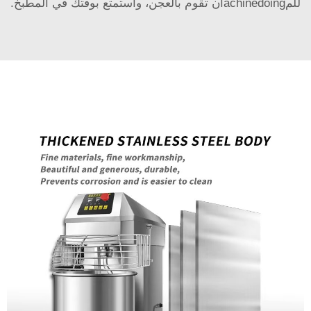
للمachinedoingأن تقوم بالعجن، واستمتع بوقتك في المطبخ.