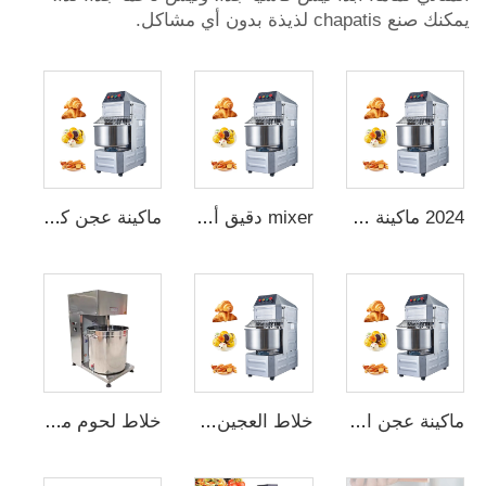
يمكنك صنع chapatis لذيذة بدون أي مشاكل.
2024 ماكينة خلط العجين المطبخية تورونتو، ماكينة صنع الخبز التجارية، ماكينة لف العجين من نوع سيغما
mixer دقيق أبيض آلة عجين تشباتي آلة عجن تشكيل
ماكينة عجن كهربائية أوتوماتيكية ذات مقابض خشبية لخلط الدقيق وصنع العجين
ماكينة عجن المنزلية لخلط الدقيق بشكل حلزوني لصنع الكيك أو ماكينة عجن تجارية
خلاط العجين التلقائي في المطبخ بسعة 25 لترًا ماكينة عجن للخبز بسعة 6 كجم للبيع
خلاط لحوم من الفولاذ المقاوم للصدأ للاستخدام التجاري، آلة متعددة الوظائف لتحضير الطعام تستخدم في صنع النقانق وكرات اللحم وحشوات فطائر اللحم