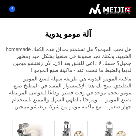
آلة مومو يدوية
الشركة
بحث
هل تحب المومو؟ هل تستمتع بمذاق هذه الكعك homemade
الشهية، ولكنك تجد صعوبة في صنعها بشكل جيد ومظهر
حَل
جميل؟ حسنًا، لا داعي للقلق بعد الآن، لأن زنغتشو ميجين
لديها بالضبط ما تبحث عنه -
ماكينة صنع المومو
!
مركز المنتجات
ماكينة المومو اليدوية هي طريقة سهلة لصنع المومو
التقليدي. يتيح لك هذا الإكسسوار المفيد في المطبخ صنع
مومو بحجم موحد في وقت قصير. وداعًا للفوضى المرتبطة
الخدمات
بصنع المومو — ومرحبًا بالطهي السهل والممتع باستخدام
جهاز صغير — مع ماكينة مومو من شركة زنغتشو مييجين.
اتصل بنا