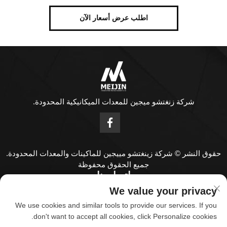
اطلب عرض أسعار الآن
شركة زنغتشو ميجين للمعدات الميكانيكية المحدودة.
حقوق النشر © شركة زينغتشو مييجين للماكينات والمعدات المحدودة.
جميع الحقوق محفوظة
اتصل بنا
We value your privacy
Address: رقم 1808، الطابق الثامن عشر، مركز ZHENGHONG،
We use cookies and similar tools to provide our services. If you
رقم 126 طريق HUAYUAN، مدينة ZHENGZHOU، مقاطعة
don't want to accept all cookies, click Personalize cookies.