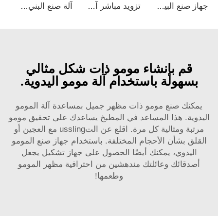
جهاز صنع البيتزا الأوتوماتيكي الكامل من الفولاذ المقاوم للصدأ آلة صنع البيتزا الكهربائية بالغاز لاستخدام المنزل والمطبخ
تزويد مباشر آلة صنع القهوة البنيون الصينية لمطعم آلة صنع momo في العرض آلة صنع momo
آلة صنع البني التلقائية الأكثر مبيعًا آلة صنع الموموس غسالة يدوية وآلة تلميع الرخام نموذج chai bao hy004
قم بإنشاء مومو ذات شكل مثالي
بسهولة باستخدام آلة مومو اليدوية.
يمكنك صنع مومو ذات مظهر جميل بمساعدة آلة المومو
اليدوية. هذا المساعد في المطبخ يساعدك على تحقيق مومو
مرتبة ومثالية كل مرة. اقلع عن التussling مع العجين أو
القلق بشأن الأحجام المختلفة. باستخدام جهاز صنع المومو
اليدوي، يمكنك أيضًا الحصول على جهاز تشكيل يجعل
أصدقائك وعائلتك مندهشين من احترافية مظهر المومو
وطعمها!