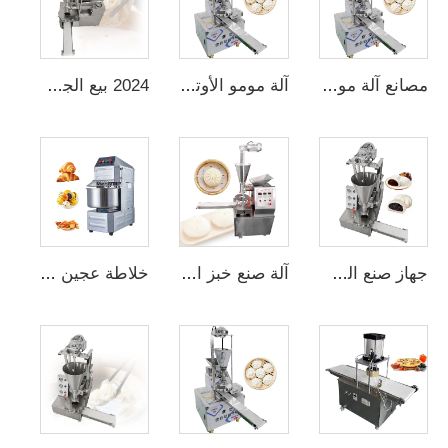
مصانع آلة مومو الكهربائية ذات التكلفة المنخفضة، آلات تصنيع المنتجات الحبوبية التلقائية، آلة صنع الكعك المحشو
آلة مومو الأوتوماتيكية ذات الأداء المستقر، صانعة البان اليدوية، جهاز صنع مومو للمطاعم
2024 بيع الجملة آلة صنع الكعك المحشو بالتلقائي، جهاز مومو، آلات تصنيع المنتجات الحبوبية التلقائية
جهاز صنع البao Xiao Long التلقائي الساخن للبيع، جهاز صنع الخبز والبانيه
آلة صنع خبز البان الشهيرة ذاتية التشغيل آلة المومو صانع الباغزي أداة ومعدات مطبخ
خلاطة عجين بسعة 100 لتر ومعيار عالٍ، خلاطة عجين حلزونية لمخبز بقدرة 50 كجم وتحكم رقمي