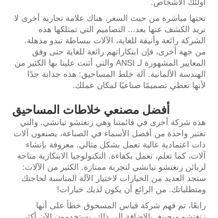
أولئك الأشخاص.
تحتها مباشرة من حيث السعر، هناك علامة تجارية أخرى لا
نريد الكشف عنها بعد... التصاميم التي تمتلكها هذه
الشركة رائعة وأنيقة للغاية، الآلات ببساطة تبدو مذهلة.
من جهة أخرى، فإن ابتكاراتهم رائعة للغاية حتى وفق
المعايير المشهورة لـ ANSI والتي أثنت علينا بها الكثير من
الهندسة الألمانية. آلة خلط المساحيق: هذه جذابة جدًا
لأنها تعطي تصميمًا صناعيًا لمكان عملك.
أفضل مصنعي خلاطات المساحيق
هذه شركة أخرى في قائمتنا وهي زنغتشو تيانشي. والتي
تعتبر واحدة من أفضل الأسماء في الصناعة، يصنعون آلات
ذات اعتمادية عالية تعمل بشكل مثالي. معروفة بإنشاء
آلات، كما تعلم، تعمل بكفاءة. التكنولوجيا الابتكارية متاحة
لزبائن زنغتشو تيانشي لتجربة ممتازة. الكثير من الآلات:
ستجد العديد من الخيارات لاختيار الآلة المناسبة لحاجتك
ومتطلباتك. من الرائع أن يكون لديك خيارات!
رابعًا، تم فهم شركة قياس المسحوق خطأ على أنها
زنغتشو ميجينغ. بالإضافة إلى ذلك، يستخدمون الآن أكثر