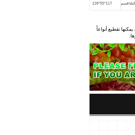
تلة/قسم
117*55*126
تُحاكي آلة تقطيع الخضروات متعددة الوظائف مبدأ التقطيع اليدوي. ومن خلال شفرات مختلفة، يمكنها تقطيع أنواعاً 
ا. 