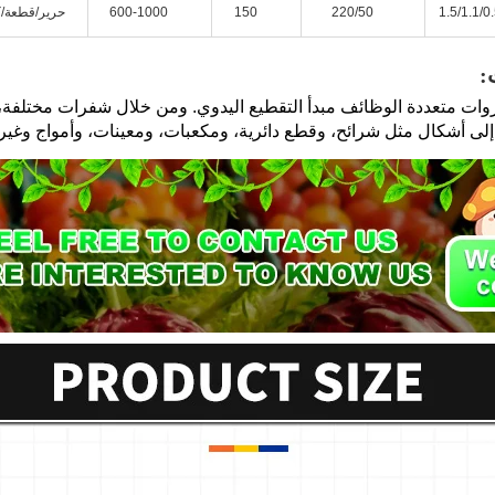
1.5/1.1/0
220/50
150
600-1000
حرير/قطعة/ك
: 
ى أشكال مثل شرائح، وقطع دائرية، ومكعبات، ومعينات، وأمواج وغيره