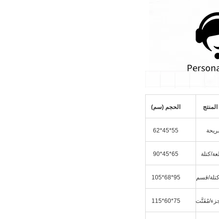
لمنتج
الحجم (سم)
ريحة
55*45*62
ة/كتلة
65*45*90
تلة/قسم
95*68*105
/مُفَتَّت
75*60*115