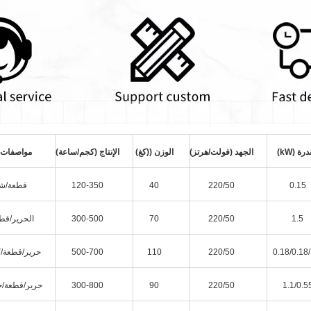
رة (kW)
الجهد (فولت/هرتز)
الوزن ((كغ)
الإنتاج (كجم/ساعة)
مواصفات ا
0.15
220/50
40
120-350
قطعة/ش
1.5
220/50
70
300-500
الحرير/قطع
0.18/0.18/
220/50
110
500-700
حرير/قطعة/ك
1.1/0.5
220/50
90
300-800
حرير/قطعة/جزء