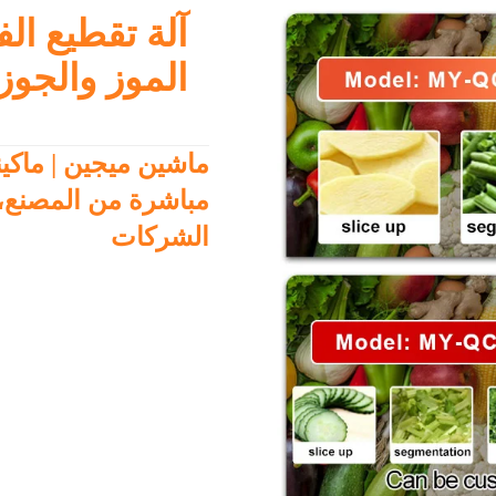
آلة تقطيع ال
الموز والجوز 
ماشين ميجين | ماكين
مباشرة من المصنع، 
الشركات