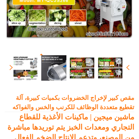
مقص كبير لإخراج الخضروات بكميات كبيرة، آلة
تقطيع متعددة الوظائف للكرنب والخس والفواكه
ماشين ميجين | ماكينات الأغذية للقطاع
التجاري ومعدات الخبز يتم توريدها مباشرة
من المصنع، وتدعم الإنتاج الضخم الفعال