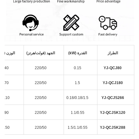
الطراز
القدرة (kW)
الجهد (فولت/هرتز)
الوزن ((كغ
40
220/50
0.15
YJ-QCJ80
70
220/50
1.5
YJ-QCJ180
110
220/50
0.18/0.18/1.5
YJ-QCJS266
90
220/50
1.1/0.55
YJ-QCJSK120
150
220/50
1.5/1.1/0.55
YJ-QCJSK288