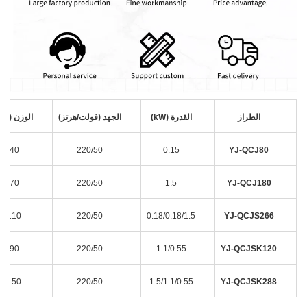
الطراز
القدرة (kW)
الجهد (فولت/هرتز)
الوزن ((كغ
40
220/50
0.15
YJ-QCJ80
70
220/50
1.5
YJ-QCJ180
110
220/50
0.18/0.18/1.5
YJ-QCJS266
90
220/50
1.1/0.55
YJ-QCJSK120
150
220/50
1.5/1.1/0.55
YJ-QCJSK288