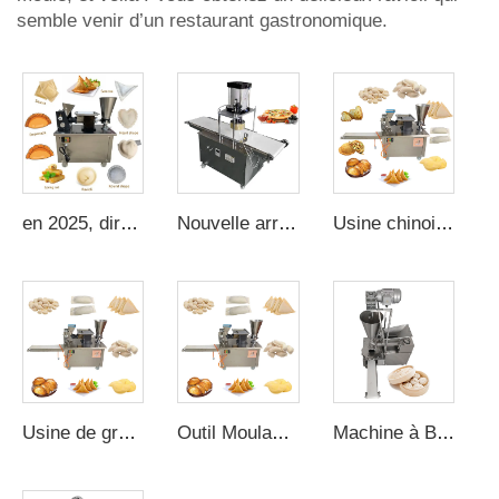
semble venir d’un restaurant gastronomique.
en 2025, directement de l'usine, machine à faire 4800pcs/h de raviolis, empanadas, samosas, gyozas, ravioles, spring rolls, machine à former des tourtes
Nouvelle arrivée Machine à cône à pizza Frais Petit Ancien Automatique Mini
Usine chinoise pour la fabrication de produits à base de céréales, machine électrique automatique pour presser des raviolis, machine pour faire des rissoles ou des samosas
Usine de gros Machine pour fabriquer des Empanadas en Chine Matrice industrielle professionnelle CE approuvée Automatique
Outil Moulant Manuel de Fabrication de Ravioli Presse Empanada Machine
Machine à Buns à la Vapeur Automatique Très Vendue Fabricant de Bao Machine Automatique pour Faire des Momo Semi-Automatique Manuel à la Vapeur Baozi