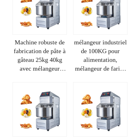
gâteau
Machine robuste de
mélangeur industriel
fabrication de pâte à
de 100KG pour
gâteau 25kg 40kg
alimentation,
avec mélangeur
mélangeur de farine
spiral et bol
de blé utilisé pour la
amovible pour
pâte à roti et
machine de
mélangeur de pâte
pétrissage de pâte à
pour pizzeria
pain