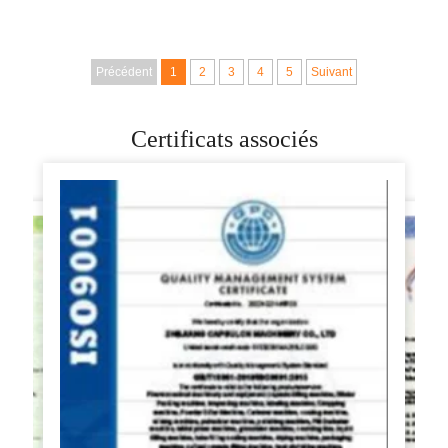
malaxage en
magasin de
caoutchouc utilisée
boulangerie, un
pour la vente
pétrin industriel de
Précédent
1
2
3
4
5
Suivant
20L/40L pour la
Chine
Certificats associés