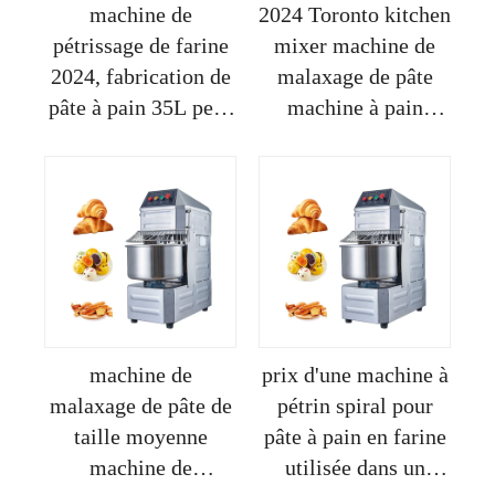
machine de
2024 Toronto kitchen
pétrissage de farine
mixer machine de
2024, fabrication de
malaxage de pâte
pâte à pain 35L petit
machine à pain
mélangeur spiral de
machine
pâte à pain, fabricant
commerciale sigma
de pâte à pizza,
pour pâte
mélangeur sur pied
commercial
machine de
prix d'une machine à
malaxage de pâte de
pétrin spiral pour
taille moyenne
pâte à pain en farine
machine de
utilisée dans un