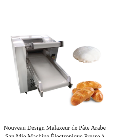
Nouveau Design Malaxeur de Pâte Arabe
divis
San Mie Machine Électronique Presse à
à pi