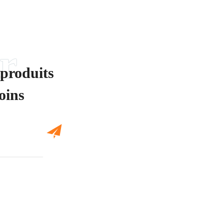
 produits
oins