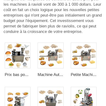
les machines à ravioli vont de 300 à 1 000 dollars. Leur
coût en fait un choix logique pour les nouvelles petites
entreprises qui n'ont peut-être pas initialement un grand
budget pour l'équipement. Cet investissement vous
permet de fabriquer bien plus de raviolis, ce qui peut
conduire à la croissance de votre entreprise.
Prix bas pour machine commerciale de type 80 pour faire des samosas au Pakistan en vente
Machine Automatique de Petite Taille Vendue au Chaud, 4800 Pièces/H, Usine Fournit Machine Automatique de Production de Pâte à Ravioli de 20 000 Pièces/H
Petite Machine à Ravioli Très Vendue, Bonne Qualité Machine Fabricante de Ravioli, Fournie par l'Usine Machine de Production de Ravioli