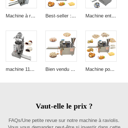
Machine à ravioli très demandée, Fabrique de machines de production de ravioli, Machine industrielle à grande capacité pour ravioli
Best-seller : Machine à samosas et ravioli, Fabrique de machines automatiques à gyoza, Machine pour faire des ravioli à la maison
Machine entièrement automatique pour fabriquer des pains vapeur carrés momo dans une machine à ravioli
machine 110v 220v semi-automatique fabricant de pains momo machine à ravioli taille bao pain manuel
Bien vendu Machine à ravioli Kyoza Russie Fabricant manuel de samosas automatique facile fabricant de ravioli petit gadget de cuisine
Machine pour fabriquer des produits céréaliers 110 volts machine à ravioli de bureau machine à samosas automatique
Vaut-elle le prix ?
FAQs/Une petite revue sur notre machine à raviolis.
Vous vous demandez peut-être si investir dans cette