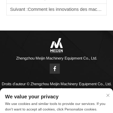
Suivant :
Comment les innovations des machines à wonton réduisent les coûts de main-d'œuvre pour les restaurants
Zhengzhou Meijin Machinery Equipment Co., Ltd.
Droits d'auteur © Zhengzhou Meijin Machinery Equipment Co., Ltd.
Tous droits réservés
Nous contacter
We value your privacy
We use cookies and similar tools to provide our services. If you
Address: N° 1808, 18ème étage, Centre Zhenghong, N° 126
don't want to accept all cookies, click Personalize cookies.