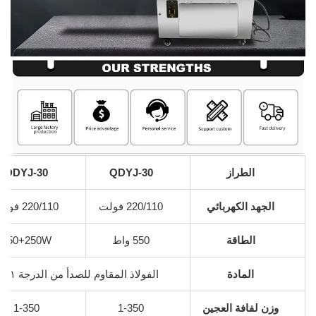
الطراز
QDYJ-30
DDYJ-30
الجهد الكهربائي
220/110 فولت
220/110 فولت
الطاقة
550 واط
550+250W
المادة
الفولاذ المقاوم للصدأ من الدرجة ٢٠١
وزن لفافة العجين
1-350
1-350