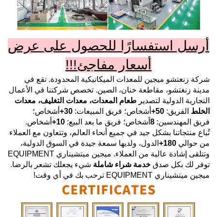
أرسل استفسارًا للحصول على عرض
أسعار مفاجئ!!!
شركة زنغتشو ميجين للمعدات الميكانيكية المحدودة.
تقع في
مدينة زنغتشو، مقاطعة خنان، الصين. تخصص شركتنا في الأعمال
التجارية الدولية لتصدير
طعام
المعدات، معدات التغليف، معدات
الخلط
الفريق:
50+
أشخاص؛ فريق المبيعات:
30+
أشخاص؛
فريق المهندسين:
8
أشخاص؛ فريق ما بعد البيع:
10+
أشخاص.
تُباع منتجاتنا بشكل جيد في جميع أنحاء العالم، وتتعاون مع العملاء
من حوالي
180+
الدول، ولديها سمعة جيدة في السوق الدولية،
وتتلقى إشادة عالية من العملاء.
ميجين ميتشيناري EQUIPMENT
توفر لك بكل صدق
خدمة شراء شاملة
شيء يجعلك تشعر بالرضا.
ميجين ميتشيناري EQUIPMENT
ترحب بك في أي وقت!