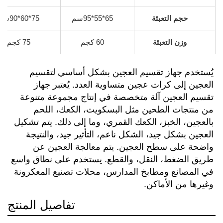
حجم التعبئة
65*55*95سم
75*60*90سم
وزن التعبئة
60 كجم
75 كجم
يُستخدم جهاز تقسيم العجين بشكل أساسي لتقسيم 
العجين إلى كرات عجين متساوية العدد. يُعتبر جهاز 
تقسيم العجين آلة متخصصة في إنتاج مجموعة متنوعة 
من منتجات الطحين مثل البسكويت، الكعك، اللحم 
بالعجين، الخبز، الكعك القمري، وما إلى ذلك. يتم تشكيل 
العجين بشكل جيد، الشكل ناعم، التأثير جيد، والنتيجة 
واضحة على سطح العجين. يتم معالجة العجين عن 
طريق الضغط، النقل، والقطع. يستخدم على نطاق واسع 
في المصانع ومطابخ المدارس، محلات تصنيع المعكرونة 
وغيرها من الأماكن. 
تفاصيل المنتج