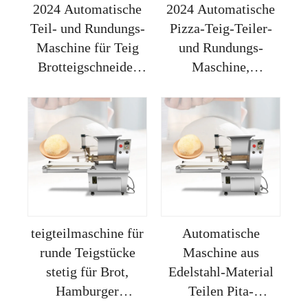
2024 Automatische
2024 Automatische
Teil- und Rundungs-
Pizza-Teig-Teiler-
Maschine für Teig
und Rundungs-
Brotteigschneider
Maschine,
Bratteil- und
Backwaren-Teig-
Rundungsgerät
Teiler und -
Teigrundungsgerät
Rundungs-Maschine,
Keksabsetzer,
Drahtschneid-Teig-
Teiler und -
Rundungs-Maschine
teigteilmaschine für
Automatische
runde Teigstücke
Maschine aus
stetig für Brot,
Edelstahl-Material
Hamburger
Teilen Pita-