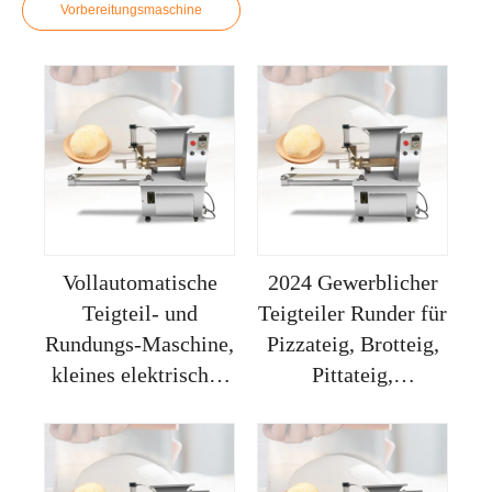
Vorbereitungsmaschine
Vollautomatische
2024 Gewerblicher
Teigteil- und
Teigteiler Runder für
Rundungs-Maschine,
Pizzateig, Brotteig,
kleines elektrisches
Pittateig,
Backerei-Ausrüstung
Teigschneider und -
zu niedrigen Preisen
rundungsgerät