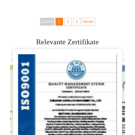
Brötchen, Donuts,
Teigkugel-
runde
Rundungsgerät
Teigmachmaschinen
Maquina De
Zurück
1
2
3
Weiter
Boleadora Masa Pan
Relevante Zertifikate