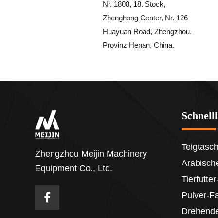
Nr. 1808, 18. Stock,
Zhenghong Center, Nr. 126
Huayuan Road, Zhengzhou,
Provinz Henan, China.
Schnell
Teigtasc
Zhengzhou Meijin Machinery
Arabische
Equipment Co., Ltd.
Tierfutt
Pulver-F
Drehend