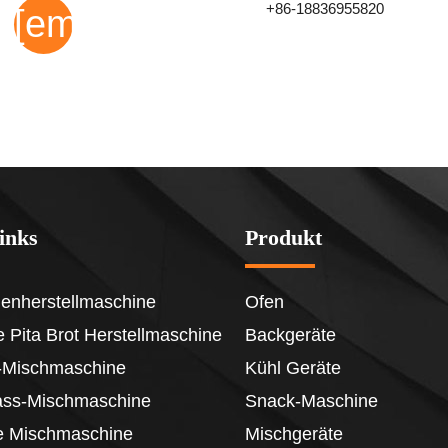
+86-18836955820
[email protected]
links
Produkt
henherstellmaschine
Ofen
 Pita Brot Herstellmaschine
Backgeräte
er-Mischmaschine
Kühl Geräte
ass-Mischmaschine
Snack-Maschine
e Mischmaschine
Mischgeräte