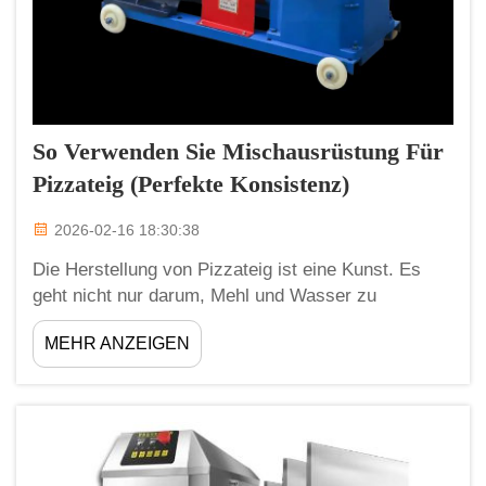
So Verwenden Sie Mischausrüstung Für
Pizzateig (perfekte Konsistenz)
2026-02-16 18:30:38
Die Herstellung von Pizzateig ist eine Kunst. Es
geht nicht nur darum, Mehl und Wasser zu
vermengen; vielmehr gilt es, die ideale Textur zu
MEHR ANZEIGEN
erreichen, damit jeder Bissen ein Genuss ist. Um
mit einer Mischmaschine die perfekte Pizzateig-
Textur zu erzielen, ist es am besten, wenn Sie eine
…