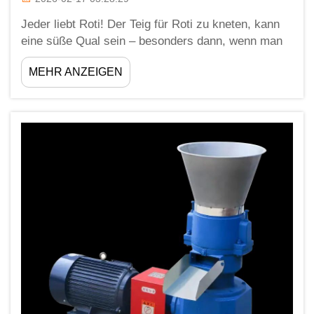
Jeder liebt Roti! Der Teig für Roti zu kneten, kann
eine süße Qual sein – besonders dann, wenn man
dies von Hand tun muss. Zum Glück sind
MEHR ANZEIGEN
Maschinen dafür gut geeignet! Eine Roti-
Teigmaschine kann all dies deutlich beschleunigen
und auch erleichtern. Zhengzhou ...