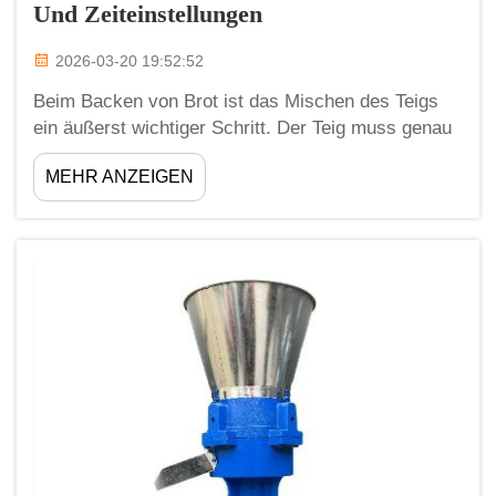
Und Zeiteinstellungen
2026-03-20 19:52:52
Beim Backen von Brot ist das Mischen des Teigs
ein äußerst wichtiger Schritt. Der Teig muss genau
richtig gemischt werden, um eine angenehme
MEHR ANZEIGEN
Textur und einen guten Geschmack zu erzielen. Bei
Zhengzhou Meijin bieten wir hochwertige
Mischmaschinen, die Bäckern dabei helfen,
jederzeit perfekten Teig herzustellen. Ein zentrales
...