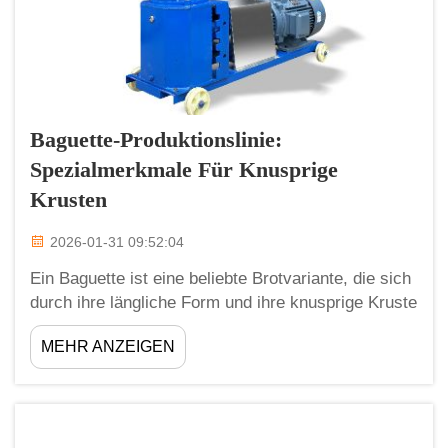
Baguette-Produktionslinie:
Spezialmerkmale Für Knusprige
Krusten
2026-01-31 09:52:04
Ein Baguette ist eine beliebte Brotvariante, die sich
durch ihre längliche Form und ihre knusprige Kruste
auszeichnet. Die Massenproduktion erfordert
MEHR ANZEIGEN
spezialisierte Maschinen und Verfahren. Warum
Großabnehmer eine Baguette-Produktionslinie
benötigen: Wenn Bäckereien …