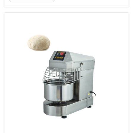
es, den Teig in genaue Portionen zu teilen und so
einheitliche Produkte zu erzielen. Kosten für
Teigteilungsanlagen...