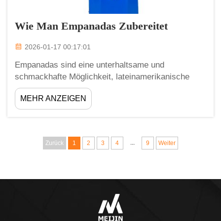
Wie Man Empanadas Zubereitet
2026-01-17 00:17:01
Empanadas sind eine unterhaltsame und
schmackhafte Möglichkeit, lateinamerikanische
Speisen zu genießen. Empanadas sind im Grunde
MEHR ANZEIGEN
kleine Teigtaschen mit leckeren Zutaten.
Großhändler Schritt-für-Schritt-Anleitung Zunächst
müssen Sie den Teig für die Empanadas herstellen.
Für etwa...
...
Zurück
1
2
3
4
9
Weiter