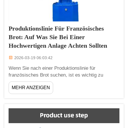
Produktionslinie Für Französisches
Brot: Auf Was Sie Bei Einer
Hochwertigen Anlage Achten Sollten
2026-03-19 06:03:42
Wenn Sie nach einer Produktionslinie für
französisches Brot suchen, ist es wichtig zu
wissen, was eine gute Linie ausmacht.
MEHR ANZEIGEN
Französisches Brot wird weltweit von vielen
Menschen geschätzt. Es hat eine knusprige
Außenkruste und ein weiches Inneres. Um dieses
Brot herzustellen, benötigen Sie die richtige
Ausrüstung. Wo finden Sie zuverlässige…