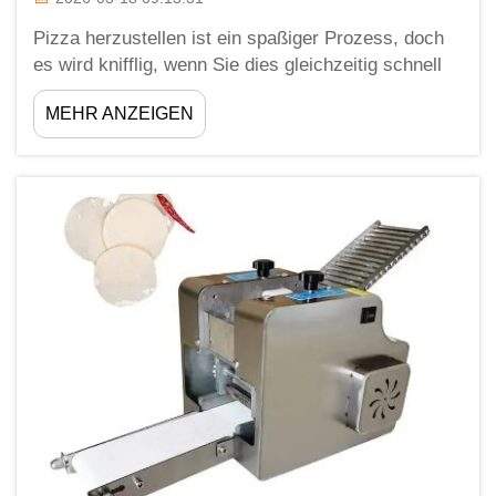
Pizza herzustellen ist ein spaßiger Prozess, doch
es wird knifflig, wenn Sie dies gleichzeitig schnell
und gut tun möchten. Mit den richtigen Tipps
MEHR ANZEIGEN
können Sie Ihre Pizzaproduktionslinie deutlich
effizienter und schneller machen. Zhengzhou Meijin
verfügt über umfangreiche Erfahrung bei der
Optimierung der Pizzaherstellung w...