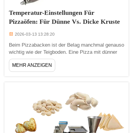
Temperatur-Einstellungen Für
Pizzaöfen: Für Dünne Vs. Dicke Kruste
2026-03-13 13:28:20
Beim Pizzabacken ist der Belag manchmal genauso
wichtig wie der Teigboden. Eine Pizza mit dünner
Kruste bietet ein knuspriges und knackiges Gefühl,
MEHR ANZEIGEN
während eine Pizza mit dicker Kruste weicher und
eher teigig ist. Um sie optimal zu backen, ist die
richtige Ofentemperatur …