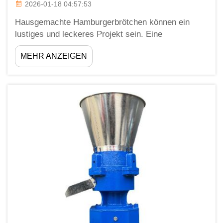
2026-01-18 04:57:53
Hausgemachte Hamburgerbrötchen können ein
lustiges und leckeres Projekt sein. Eine
Brotmaschine eignet sich gut dafür. Nach einigen
MEHR ANZEIGEN
grundlegenden Zutaten und 30 Minuten in der Küche
erhält man weiche, schmackhafte Brötchen. Und
Zhengzhou Meijin zeigt Ihnen hier, wie man perfekte
Hamburgerbrötchen backt...