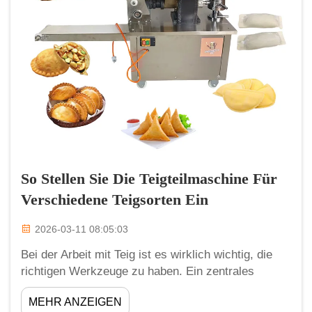
So Stellen Sie Die Teigteilmaschine Für
Verschiedene Teigsorten Ein
2026-03-11 08:05:03
Bei der Arbeit mit Teig ist es wirklich wichtig, die
richtigen Werkzeuge zu haben. Ein zentrales
Werkzeug sind Teigteilmaschinen. Diese
MEHR ANZEIGEN
Maschinen helfen Bäckern und Fabriken dabei,