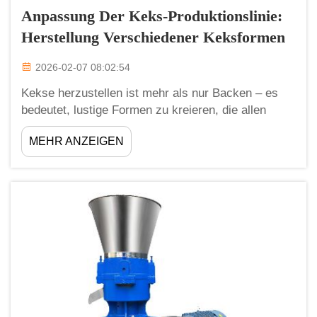
Anpassung Der Keks-Produktionslinie:
Herstellung Verschiedener Keksformen
2026-02-07 08:02:54
Kekse herzustellen ist mehr als nur Backen – es
bedeutet, lustige Formen zu kreieren, die allen
gefallen werden! Bei Zhengzhou Meijin verstehen
MEHR ANZEIGEN
wir die Bedeutung einer Keks-Produktionslinie, die
verschiedene Formen herstellen kann. Ob Sie Fan
klassischer runder Kekse sind oder …