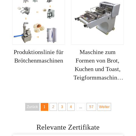
Produktionslinie für
Maschine zum
Brötchenmaschinen
Formen von Brot,
Kuchen und Toast,
Teigformmaschine,
professionelle
Ausrüstung für
Küchen und
Zurück
1
2
3
4
...
57
Weiter
Supermärkte
Relevante Zertifikate