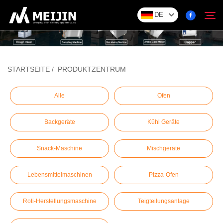
DE
Unternehmen
STARTSEITE
/
PRODUKTZENTRUM
Suchen
LÖSUNG
Alle
Ofen
Backgeräte
Kühl Geräte
Produktzentrum
Snack-Maschine
Mischgeräte
Service
Lebensmittelmaschinen
Pizza-Ofen
Kontakt
Roti-Herstellungsmaschine
Teigteilungsanlage