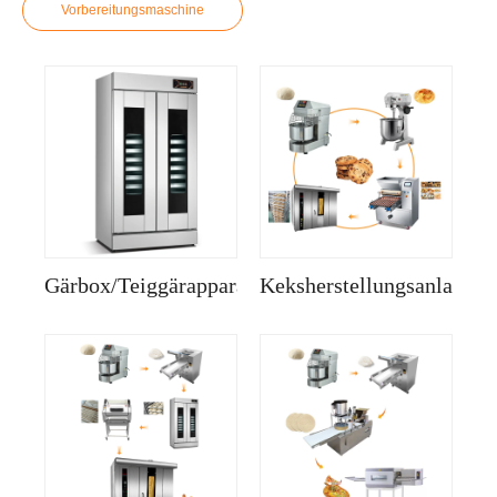
Vorbereitungsmaschine
Gärbox/Teiggärapparat/Gärkammer
Keksherstellungsanlage