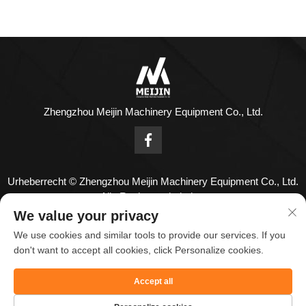
Zhengzhou Meijin Machinery Equipment Co., Ltd.
Urheberrecht © Zhengzhou Meijin Machinery Equipment Co., Ltd.
Alle Rechte vorbehalten
KONTAKTIEREN SIE UNS
We value your privacy
We use cookies and similar tools to provide our services. If you
Address: Nr. 1808, 18. Stock, Zhenghong Center, Nr. 126
don't want to accept all cookies, click Personalize cookies.
Huayuan Road, Zhengzhou Stadt, Henan Provinz, China.
Accept all
Tel.:
+86-18836955820
E-Mail:
[email protected]