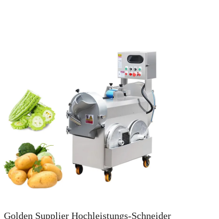
Golden Supplier Hochleistungs-Schneider
Fabri