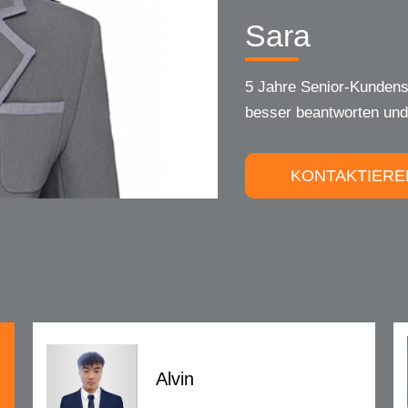
Alvin
10 Jahre Kundenservice-
enthusiastisch, zögern S
KONTAKTIERE
Alvin