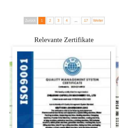
Dampfbrötchenmacher
Machemaschine
Maschine Baozi-
Samosa-Fleischpie-
Macher Maschine
Machemaschine zum
Zurück
1
2
3
4
...
17
Weiter
Verkauf
Relevante Zertifikate