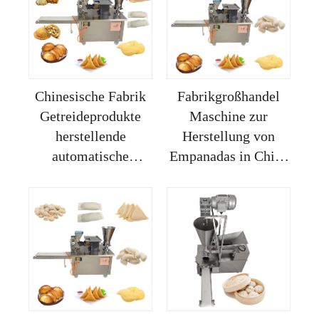
Maschine
Fleischpasteten-
Machermaschine
Formendemaschine
Chinesische Fabrik
Fabrikgroßhandel
Getreideprodukte
Maschine zur
herstellende
Herstellung von
automatische
Empanadas in China
elektrische
Industrie Matrix
Nudelteigpressemaschine
Professional Ce-
Rissois-
zertifiziert
Machermaschine
Automatisch
Samosa-Maschine