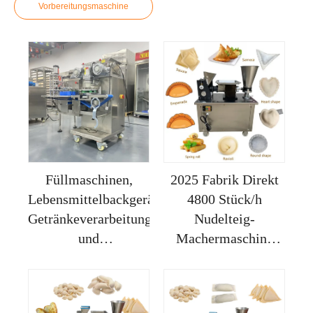
Vorbereitungsmaschine
Füllmaschinen,
2025 Fabrik Direkt
Lebensmittelbackgeräte,
4800 Stück/h
Getränkeverarbeitungs-
Nudelteig-
und
Machermaschine
Gastronomieausrüstung
Empanada Samosa
Gyoza Ravioli
Frühlingsrolle