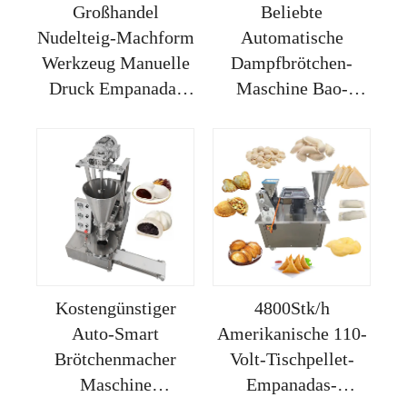
Großhandel
Beliebte
Nudelteig-Machform
Automatische
Werkzeug Manuelle
Dampfbrötchen-
Druck Empanada-
Maschine Bao-
Maschine
Macher
Automatische-
momo-
Machermaschine
Halbautomatik
Dampf Manuel
Baozi
Kostengünstiger
4800Stk/h
Auto-Smart
Amerikanische 110-
Brötchenmacher
Volt-Tischpellet-
Maschine
Empanadas-