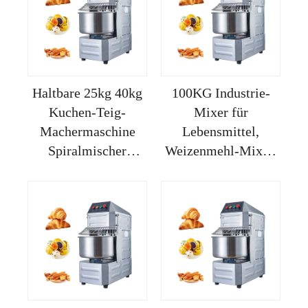
Haltbare 25kg 40kg
100KG Industrie-
Kuchen-Teig-
Mixer für
Machermaschine
Lebensmittel,
Spiralmischer
Weizenmehl-Mixer,
abnehmbare
Maschine zum
Schüssel
Mischen von Roti-
Teigmixermaschine
Teig, verwendet
Brotteigmixer
Teigmixer für
Backerei
Pizzerien