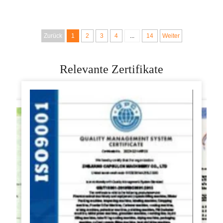
Teigmischer zum
Bäckerei, Brotladen,
Verkauf
Mehl-Teigmischer,
spiralförmiger
Zurück
1
2
3
4
...
14
Weiter
Teigmischer,
Maschinenpreis für
Relevante Zertifikate
Kneten