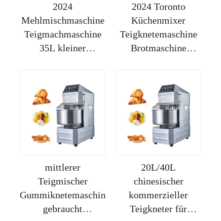
2024
2024 Toronto
Mehlmischmaschine
Küchenmixer
Teigmachmaschine
Teigknetemaschine
35L kleiner
Brotmaschine
spiralförmiger
kommerzielle
Brotteigmixer
Teigwalze Sigma-
Pizzateigmacher
Teigmixer
Nudelteigmaschine
für Gastronomie
mittlerer
20L/40L
Teigmischer
chinesischer
Gummiknetemaschine
kommerzieller
gebraucht
Teigkneter für