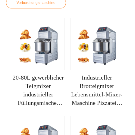
Vorbereitungsmaschine
20-80L gewerblicher
Industrieller
Teigmixer
Brotteigmixer
industrieller
Lebensmittel-Mixer-
Füllungsmischer
Maschine Pizzateig-
Rühreierbeater
Machermaschine
Mehlmischmaschine
Kuchentrommel-
Maschine