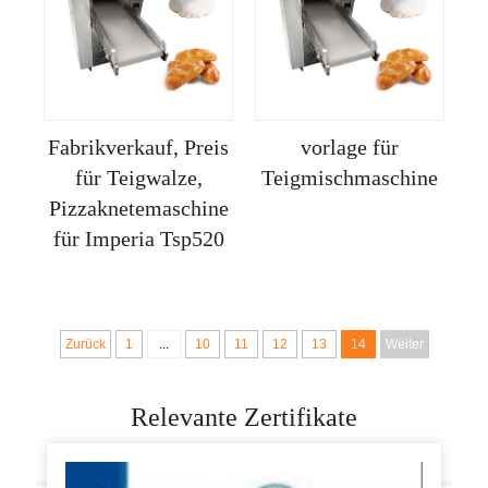
Fabrikverkauf, Preis
vorlage für
für Teigwalze,
Teigmischmaschine
Pizzaknetemaschine
für Imperia Tsp520
Zurück
1
...
10
11
12
13
14
Weiter
Relevante Zertifikate