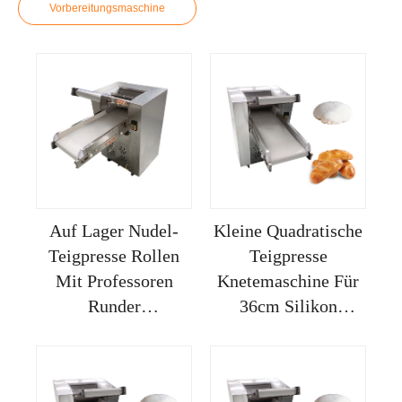
Vorbereitungsmaschine
Auf Lager Nudel-
Kleine Quadratische
Teigpresse Rollen
Teigpresse
Mit Professoren
Knetemaschine Für
Runder
36cm Silikon
Pressmaschine
Backmatte Backen
Kneten Zum Machen
Rollen Yui Marke