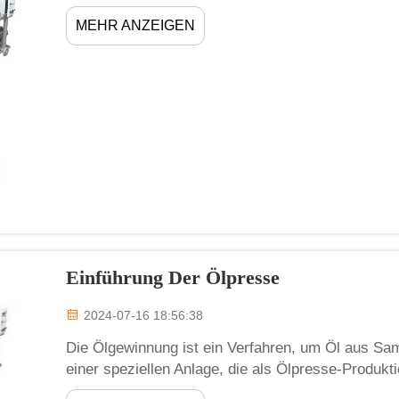
Diese Maschine ist in der Ölindustrie wichtig, da 
MEHR ANZEIGEN
produzieren kann. Für viele Menschen...
Einführung Der Ölpresse
2024-07-16 18:56:38
Die Ölgewinnung ist ein Verfahren, um Öl aus Sa
einer speziellen Anlage, die als Ölpresse-Produkti
bestehen aus Maschinen, die Samen und Nüsse z