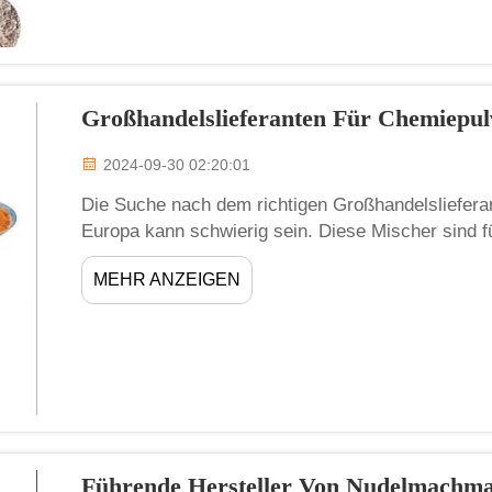
Großhandelslieferanten Für Chemiepu
2024-09-30 02:20:01
Die Suche nach dem richtigen Großhandelsliefera
Europa kann schwierig sein. Diese Mischer sind 
Chemie von großer Bedeutung. Sie mischen Pulver
MEHR ANZEIGEN
und qualitativ hochwertiger Produkte beiträgt. 
...
Führende Hersteller Von Nudelmachm