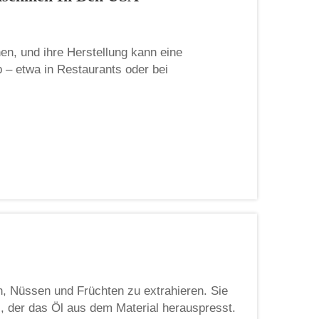
hen, und ihre Herstellung kann eine
 – etwa in Restaurants oder bei
ich. Hier kommen Maschinen ins Spiel.
herstellungsmaschinen her ...
n, Nüssen und Früchten zu extrahieren. Sie
, der das Öl aus dem Material herauspresst.