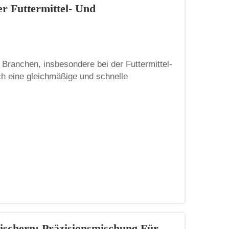
 Futtermittel- Und
 Branchen, insbesondere bei der Futtermittel-
h eine gleichmäßige und schnelle
e Mischer sehen aus wie lange Rohre mit
offe bewegen. Desig...
ischern: Präzisionsmischung Für