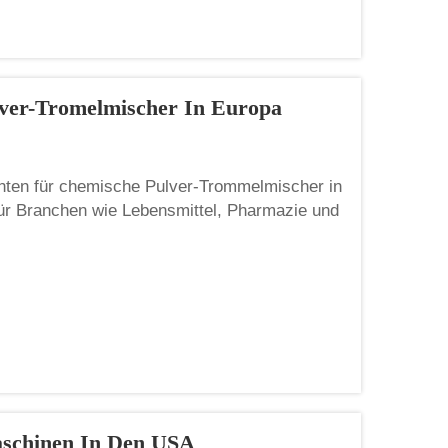
lver-Tromelmischer In Europa
nten für chemische Pulver-Trommelmischer in
für Branchen wie Lebensmittel, Pharmazie und
 gleichmäßig, was zur Herstellung sicherer
Wenn Sie in größerem Umfang einkaufen möchten
aschinen In Den USA