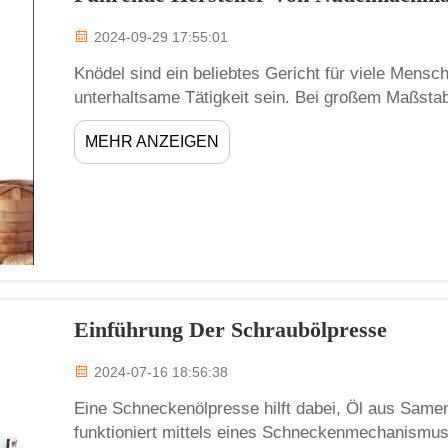
2024-09-29 17:55:01
Knödel sind ein beliebtes Gericht für viele Mensc
unterhaltsame Tätigkeit sein. Bei großem Maßstab
Veranstaltungen – ist jedoch viel Arbeit erforderl
MEHR ANZEIGEN
Unternehmen wie Zhengzhou Meijin stellen Knödel
Einführung Der Schraubölpresse
2024-07-16 18:56:38
Eine Schneckenölpresse hilft dabei, Öl aus Same
funktioniert mittels eines Schneckenmechanismus