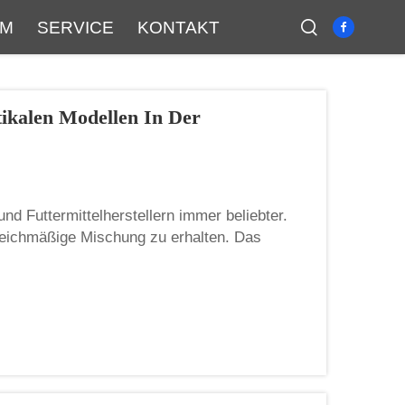
UM
SERVICE
KONTAKT
ikalen Modellen In Der
nd Futtermittelherstellern immer beliebter.
leichmäßige Mischung zu erhalten. Das
nthält – was für die Tiergesundheit äußerst
nd ein g...