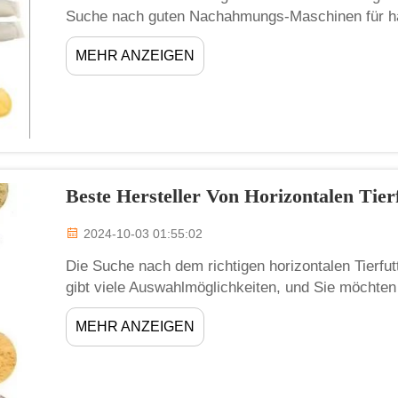
Suche nach guten Nachahmungs-Maschinen für h
spaßig sein, ist aber manchmal auch etwas kniffli
MEHR ANZEIGEN
benötigen diese Maschinen, um Dumplings deutlich
Beste Hersteller Von Horizontalen Tier
2024-10-03 01:55:02
Die Suche nach dem richtigen horizontalen Tierfu
gibt viele Auswahlmöglichkeiten, und Sie möchten
Anforderungen entspricht. In Australien stellen 
MEHR ANZEIGEN
Zhengzhou Meijin zeichnet sich hier besonders a
hochwertige Mischer ...