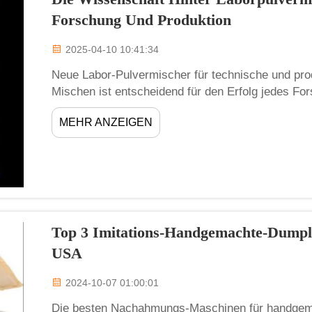
Forschung Und Produktion
2025-04-10 10:41:34
Neue Labor-Pulvermischer für technische und pr
Mischen ist entscheidend für den Erfolg jedes Fo
Zhengzhou Meijin. Unsere Reisdämpfmaschine ist f
MEHR ANZEIGEN
konzipiert, die...
Top 3 Imitations-Handgemachte-Dumpli
USA
2024-10-07 01:00:01
Die besten Nachahmungs-Maschinen für handgema