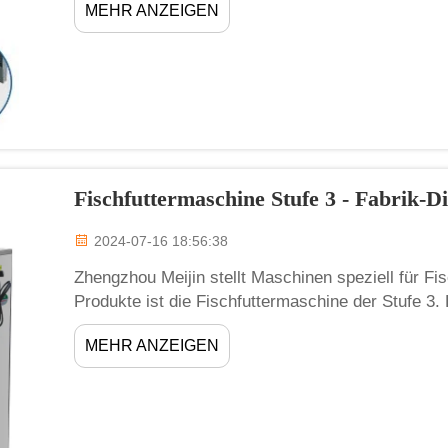
MEHR ANZEIGEN
beispielsweise Sonnenblumenkerne, Raps und Erd
Speiseölen verwendet...
Fischfuttermaschine Stufe 3 - Fabrik-Di
2024-07-16 18:56:38
Zhengzhou Meijin stellt Maschinen speziell für Fis
Produkte ist die Fischfuttermaschine der Stufe 3.
hochwertiges Futter für ihre Fische herzustellen.
MEHR ANZEIGEN
Fischfuttermaschine der Stufe 3 können Landwirte 