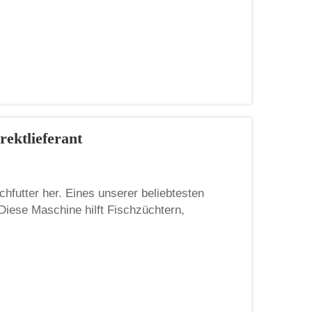
nüsse üblicherweise zur Herstellung von
rektlieferant
chfutter her. Eines unserer beliebtesten
 Diese Maschine hilft Fischzüchtern,
 Durch den Einsatz unserer
sicherstellen, dass die Fische gr...