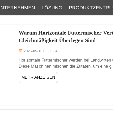
UNTERNEHMEN
LÖSUNG
PRODUKTZENTR
Über
Service
Neueste Blog
FAQ
Warum Horizontale Futtermischer Vert
Gleichmäßigkeit Überlegen Sind
2025-05-16 05:50:34
Horizontale Futtermischer werden bei Landwirten u
Diese Maschinen mischen die Zutaten, um eine g
bedeutet, dass jede Portion dieselben Nährstoffe e
MEHR ANZEIGEN
wichtig ist. Zhengzhou Meijin weiß, wie entscheide