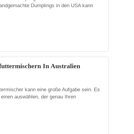
andgemachte Dumplings in den USA kann
g. Viele Restaurants oder Lebensmittelbetriebe
 schneller herzustellen...
futtermischern In Australien
ttermischer kann eine große Aufgabe sein. Es
 einen auswählen, der genau Ihren
Unternehmen hervorragende Mischer her.
us. Das Unternehmen konzentriert sich auf