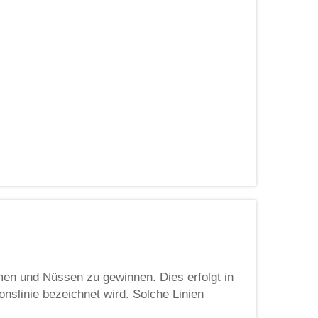
sie effizient ist und schnell große Mengen Öl
men und Nüssen zu gewinnen. Dies erfolgt in
onslinie bezeichnet wird. Solche Linien
ur Gewinnung des Öls zerkleinern. So werden