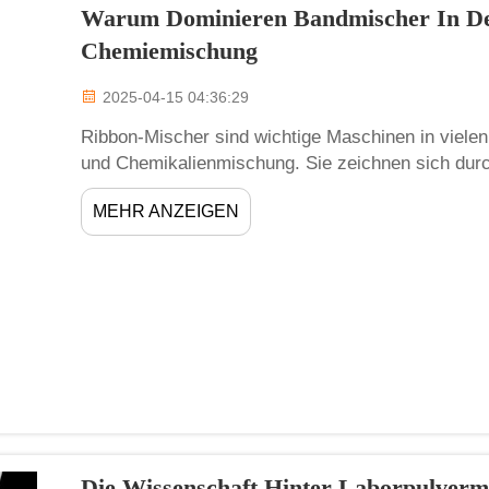
Warum Dominieren Bandmischer In Der
Chemiemischung
2025-04-15 04:36:29
Ribbon-Mischer sind wichtige Maschinen in vielen
und Chemikalienmischung. Sie zeichnen sich durc
Vermischung verschiedener Materialien aus. Dies
MEHR ANZEIGEN
innenliegenden Bandrührblättern, die die Inhaltsst
Die Wissenschaft Hinter Laborpulverm