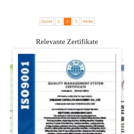
Schneider Brot
Brot Teig Schneider
Macher Maschine
Runde Kugel Zum
Verkauf
Zurück
1
2
3
Weiter
Relevante Zertifikate