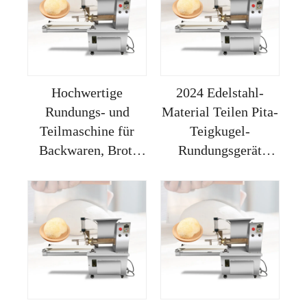
Pizza
Hochwertige
2024 Edelstahl-
Rundungs- und
Material Teilen Pita-
Teilmaschine für
Teigkugel-
Backwaren, Brot,
Rundungsgerät
Brötchen, Pizza-Teig
Kleine Maschine
und Kekse
Maquina De
Boleadora Masa Pan