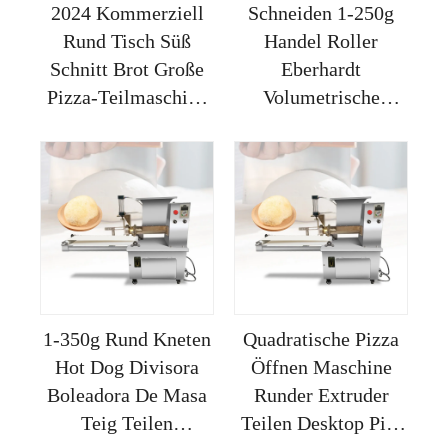
2024 Kommerziell
Schneiden 1-250g
Rund Tisch Süß
Handel Roller
Schnitt Brot Große
Eberhardt
Pizza-Teilmaschine
Volumetrische
Teig-Rounder für
Maschine Industrie
Bäckerei
Teilen Backerei
Tischmaschine Teig
Runder Pizza
1-350g Rund Kneten
Quadratische Pizza
Hot Dog Divisora
Öffnen Maschine
Boleadora De Masa
Runder Extruder
Teig Teilen
Teilen Desktop Pita