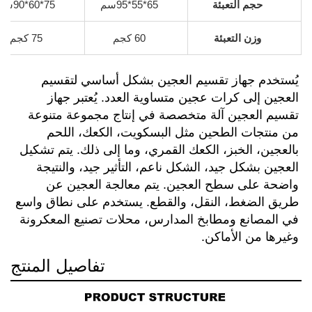
حجم التعبئة
65*55*95سم
75*60*90سم
وزن التعبئة
60 كجم
75 كجم
يُستخدم جهاز تقسيم العجين بشكل أساسي لتقسيم 
العجين إلى كرات عجين متساوية العدد. يُعتبر جهاز 
تقسيم العجين آلة متخصصة في إنتاج مجموعة متنوعة 
من منتجات الطحين مثل البسكويت، الكعك، اللحم 
بالعجين، الخبز، الكعك القمري، وما إلى ذلك. يتم تشكيل 
العجين بشكل جيد، الشكل ناعم، التأثير جيد، والنتيجة 
واضحة على سطح العجين. يتم معالجة العجين عن 
طريق الضغط، النقل، والقطع. يستخدم على نطاق واسع 
في المصانع ومطابخ المدارس، محلات تصنيع المعكرونة 
وغيرها من الأماكن. 
تفاصيل المنتج