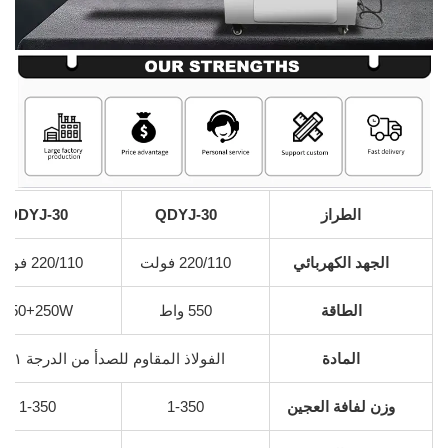
الطراز
QDYJ-30
DDYJ-30
الجهد الكهربائي
220/110 فولت
220/110 فولت
الطاقة
550 واط
550+250W
المادة
الفولاذ المقاوم للصدأ من الدرجة ٢٠١
وزن لفافة العجين
1-350
1-350