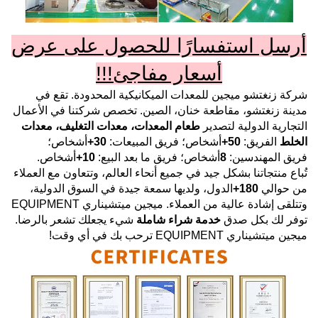
أرسل استفسارًا للحصول على عرض
أسعار مفاجئ!!!
شركة زنغتشو ميجين للمعدات الميكانيكية المحدودة.
تقع في
مدينة زنغتشو، مقاطعة خنان، الصين. تخصص شركتنا في الأعمال
التجارية الدولية لتصدير
طعام
المعدات، معدات التغليف، معدات
الخلط
الفريق:
50+
أشخاص؛ فريق المبيعات:
30+
أشخاص؛
فريق المهندسين:
8
أشخاص؛ فريق ما بعد البيع:
10+
أشخاص.
تُباع منتجاتنا بشكل جيد في جميع أنحاء العالم، وتتعاون مع العملاء
من حوالي
180+
الدول، ولديها سمعة جيدة في السوق الدولية،
وتتلقى إشادة عالية من العملاء.
ميجين ميتشيناري EQUIPMENT
توفر لك بكل صدق
خدمة شراء شاملة
شيء يجعلك تشعر بالرضا.
ميجين ميتشيناري EQUIPMENT
ترحب بك في أي وقت!