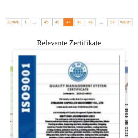
manuelles
Momo
Waschgerät und
Herstellungsanlage
Marmorpoliertgerät
Zurück
1
...
45
46
47
48
49
...
57
Weiter
Chai-Bao-Modell
HY004
Relevante Zertifikate