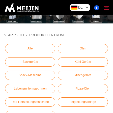
DE
Unternehmen
STARTSEITE
/
PRODUKTZENTRUM
Suchen
LÖSUNG
Alle
Ofen
Backgeräte
Kühl Geräte
Produktzentrum
Snack-Maschine
Mischgeräte
Service
Lebensmittelmaschinen
Pizza-Ofen
Kontakt
Roti-Herstellungsmaschine
Teigteilungsanlage