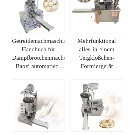
Getreidemachmaschine,
Mehrfunktional
Handbuch für
alles-in-einem
Dampfbrötchenmacher,
Teigklößchen-
Baozi automatisch
Formiergerät
mini Dimsum-
automatischer
Macher Maschine
Brotlaib-
Teigklößchen-
Macher