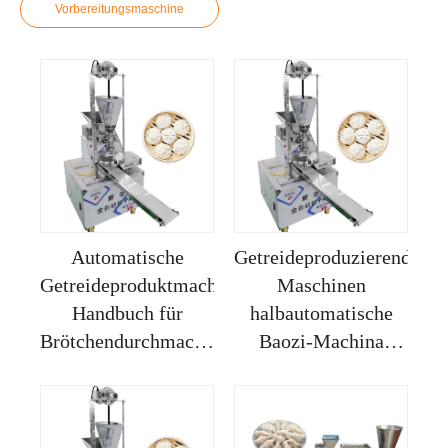
Vorbereitungsmaschine
Automatische
Getreideproduzierende
Getreideproduktmachermaschinen,
Maschinen
Handbuch für
halbautomatische
Brötchendurchmacher
Baozi-Machina
für den
Brötchenmaschine
Hausgebrauch