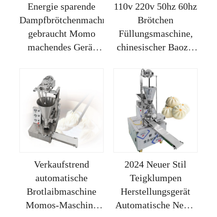
Energie sparende
110v 220v 50hz 60hz
Dampfbrötchenmachmaschine,
Brötchen
gebraucht Momo
Füllungsmaschine,
machendes Gerät
chinesischer Baozi-
zum Verkauf
Macher,
Fabriklieferung
Verkaufstrend
2024 Neuer Stil
automatische
Teigklumpen
Brotlaibmaschine
Herstellungsgerät
Momos-Maschine
Automatische Nepal