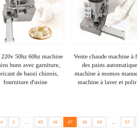
 220v 50hz 60hz machine
Vente chaude machine à f
ains buns avec garniture,
des pains automatique
ricant de baozi chinois,
machine à momos manue
fourniture d'usine
machine à laver et polir
marbre, modèle chai b
hy004
nt
1
...
45
46
47
48
49
...
57