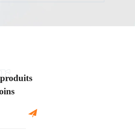
 produits
oins