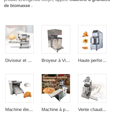
de biomasse
.
Diviseur et arrondisseur de pâte pour boulangerie, équipement de division et de moule de pâte à pain
Broyeur à Viande en Acier Inoxydable à Usage Commercial, Multifonction, Matériel de Transformation Alimentaire pour Saucisses, Boulettes et Garnitures de Tourtes à la Viande
Haute performance pour usage commercial et domestique Mixeur planétaire de 10L pour pâte à pain
Machine électrique à presser la pâte à pizza 40cm, lisseuse pour magasin de nourriture
Machine à pizza automatique entièrement inox four commercial à pizza en vente
Vente chaude machine à faire des pains automatique, machine à momos manuelle, machine à laver et polir le marbre, modèle chai bao hy004