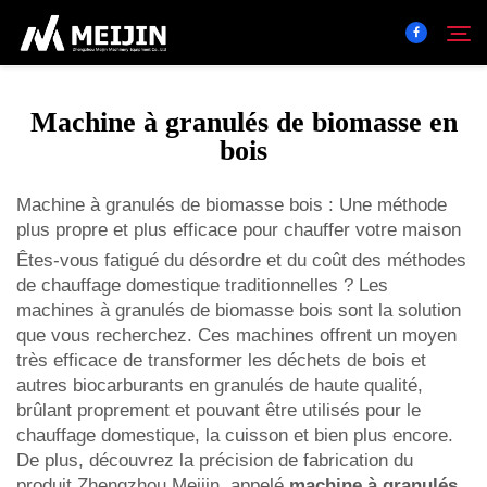
Machine à granulés de biomasse en
Entreprise
bois
Rechercher
Machine à granulés de biomasse bois : Une méthode
Solution
plus propre et plus efficace pour chauffer votre maison
Êtes-vous fatigué du désordre et du coût des méthodes
Centre De Produits
de chauffage domestique traditionnelles ? Les
machines à granulés de biomasse bois sont la solution
que vous recherchez. Ces machines offrent un moyen
Service
très efficace de transformer les déchets de bois et
autres biocarburants en granulés de haute qualité,
Contact
brûlant proprement et pouvant être utilisés pour le
chauffage domestique, la cuisson et bien plus encore.
De plus, découvrez la précision de fabrication du
produit Zhengzhou Meijin, appelé
machine à granulés