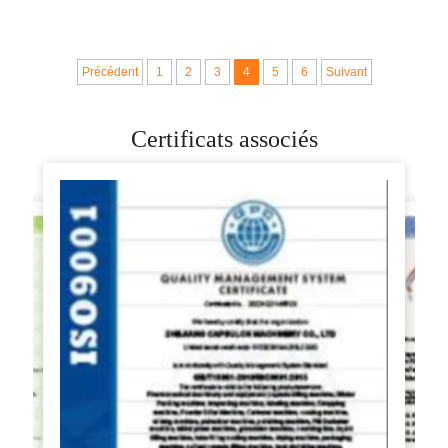
fabrication de
maïs, électrique,
produits céréaliers
mini vente pour 40
cm, diamètre 10"
Précédent
1
2
3
4
5
6
Suivant
Certificats associés