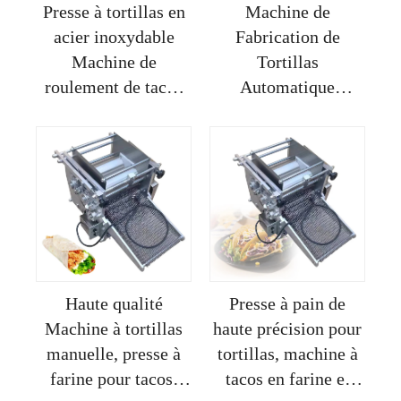
Presse à tortillas en
Machine de
acier inoxydable
Fabrication de
Machine de
Tortillas
roulement de tacos
Automatique
Fabrication
Complète Produit
commerciale Pain
Céréalier Rouleau de
Fait des wraps
Taco pour Utilisation
Manuel régulier
à la Maison Presse
de 10 Pouces
Haute qualité
Presse à pain de
Machine à tortillas
haute précision pour
manuelle, presse à
tortillas, machine à
farine pour tacos,
tacos en farine et