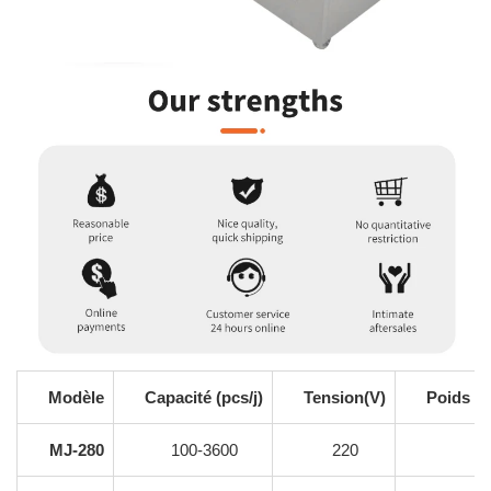
Modèle
Capacité (pcs/j)
Tension(V)
Poids d'
MJ-280
100-3600
220