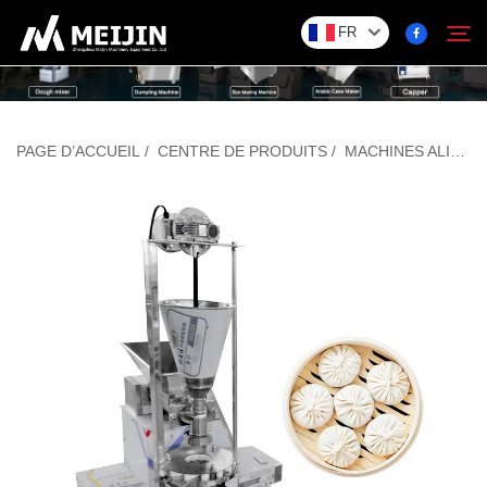
FR
Entreprise
PAGE D’ACCUEIL
/
CENTRE DE PRODUITS
/
MACHINES ALIMENTAIRES
Rechercher
Solution
Centre De Produits
Service
Contact