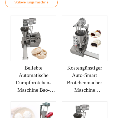
Vorbereitungsmaschine
Beliebte
Kostengünstiger
Automatische
Auto-Smart
Dampfbrötchen-
Brötchenmacher
Maschine Bao-
Maschine
Macher
Dampfbrötchenmacher
Automatische-
Maschine Baozi-
momo-
Macher Maschine