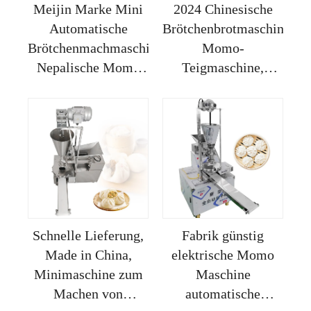
Meijin Marke Mini
2024 Chinesische
Automatische
Brötchenbrotmaschine,
Brötchenmachmaschine
Momo-
Nepalische Momo
Teigmaschine,
machende
automatische
Automatische
Brötchenmachmaschine
Maschine
Schnelle Lieferung,
Fabrik günstig
Made in China,
elektrische Momo
Minimaschine zum
Maschine
Machen von
automatische