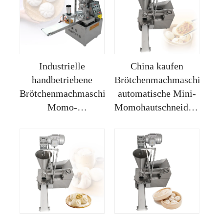
Machermaschine
Halbautomatik
Dampf Manuel
Baozi
Industrielle
China kaufen
handbetriebene
Brötchenmachmaschine
Brötchenmachmaschine,
automatische Mini-
Momo-
Momohautschneidemasch
Machmaschine,
chinesischer Baozi-
vollautomatische
Macher klein
Brötchenmachmaschine