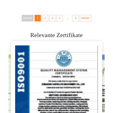
Brötchen, Momo-
Getreideprodukt
Samosa-
Herstellungsanlagen
Machmaschine,
automatische
Zurück
1
2
3
4
...
9
Weiter
Brötchenschneidemaschine
Dampfbrötchen
Maschine
Relevante Zertifikate