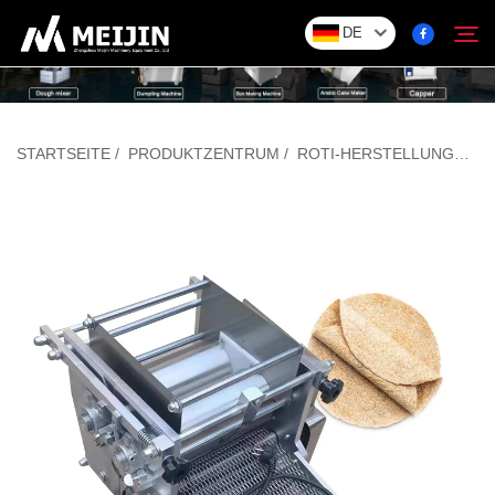
DE
Unternehmen
STARTSEITE
/
PRODUKTZENTRUM
/
ROTI-HERSTELLUNGSMASCHINE
Suchen
LÖSUNG
Produktzentrum
Service
Kontakt