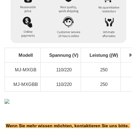
Modell
Spannung (V)
Leistung ((W)
Kap
MJ-MXGB
110/220
250
MJ-MXGBB
110/220
250
Wenn Sie mehr wissen möchten, kontaktieren Sie uns bitte. 