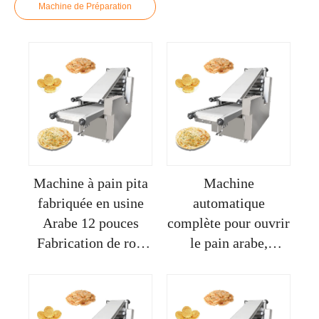
Machine de Préparation
Machine à pain pita
Machine
fabriquée en usine
automatique
Arabe 12 pouces
complète pour ouvrir
Fabrication de roti
le pain arabe,
magique entièrement
machine pour
automatique
arrondir les boules
de pâte à pain pita,