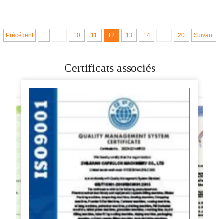
pizzas pour faire du
arrondisseur de
pain pita
boules de pâte à pita
Précédent
1
...
10
11
12
13
14
...
20
Suivant
Certificats associés