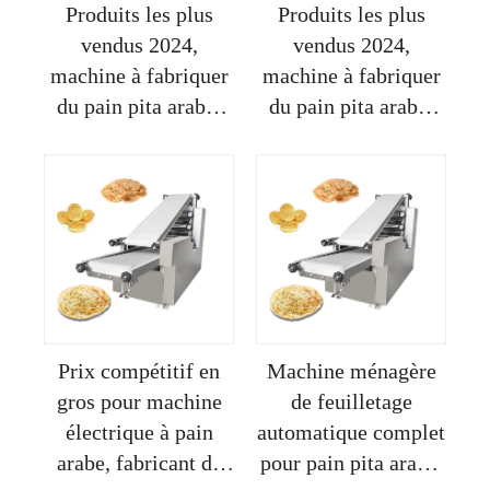
Produits les plus
Produits les plus
vendus 2024,
vendus 2024,
machine à fabriquer
machine à fabriquer
du pain pita arabe,
du pain pita arabe,
machine à haute
ligne de production
capacité pour faire
de pain arabe chinois
des chips de pita
Prix compétitif en
Machine ménagère
gros pour machine
de feuilletage
électrique à pain
automatique complet
arabe, fabricant de
pour pain pita arabe,