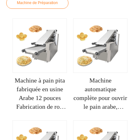
Machine de Préparation
Machine à pain pita
Machine
fabriquée en usine
automatique
Arabe 12 pouces
complète pour ouvrir
Fabrication de roti
le pain arabe,
magique entièrement
machine pour
automatique
arrondir les boules
de pâte à pain pita,