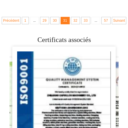
pizzas pour faire du
arrondisseur de
pain pita
boules de pâte à pita
Précédent
1
...
29
30
31
32
33
...
57
Suivant
Certificats associés