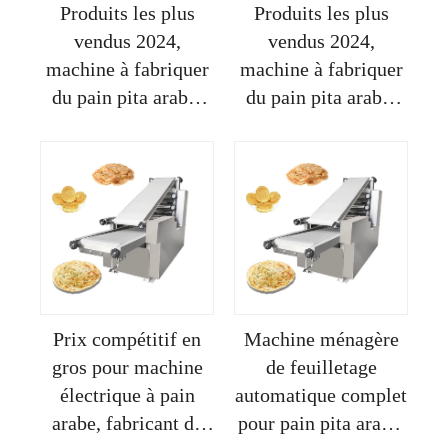
Produits les plus
Produits les plus
vendus 2024,
vendus 2024,
machine à fabriquer
machine à fabriquer
du pain pita arabe,
du pain pita arabe,
machine à haute
ligne de production
capacité pour faire
de pain arabe chinois
des chips de pita
Prix compétitif en
Machine ménagère
gros pour machine
de feuilletage
électrique à pain
automatique complet
arabe, fabricant de
pour pain pita arabe,