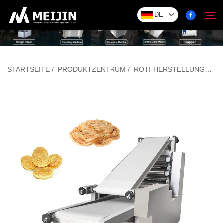
DE
Unternehmen
STARTSEITE
/
PRODUKTZENTRUM
/
ROTI-HERSTELLUNGSMASCHINE
Search
LÖSUNG
Produktzentrum
Service
Kontakt