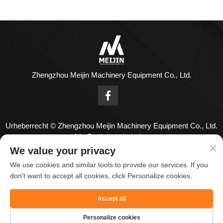
Zhengzhou Meijin Machinery Equipment Co., Ltd.
Urheberrecht © Zhengzhou Meijin Machinery Equipment Co., Ltd.
Alle Rechte vorbehalten
KONTAKTIEREN SIE UNS
We value your privacy
We use cookies and similar tools to provide our services. If you
Address: Nr. 1808, 18. Stock, Zhenghong Center, Nr. 126
don't want to accept all cookies, click Personalize cookies.
Huayuan Road, Zhengzhou Stadt, Henan Provinz, China.
Accept all
Tel.:
+86-18836955820
E-Mail:
[email protected]
Personalize cookies