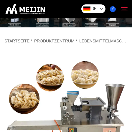
DE
Unternehmen
STARTSEITE
/
PRODUKTZENTRUM
/
LEBENSMITTELMASCHINEN
Suchen
LÖSUNG
Produktzentrum
Service
Kontakt