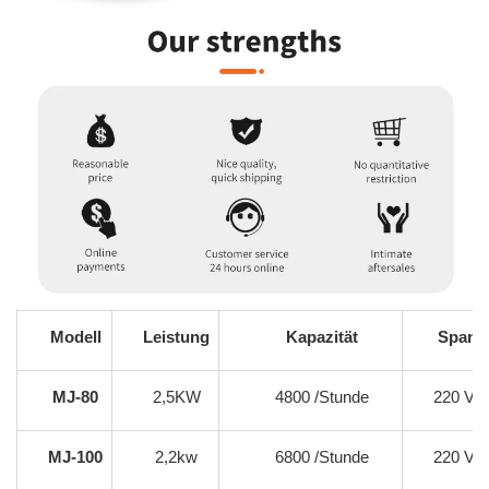
Modell
Leistung
Kapazität
Spann
MJ-80
2,5KW
4800 /Stunde
220 V/1
MJ-100
2,2kw
6800 /Stunde
220 V/1