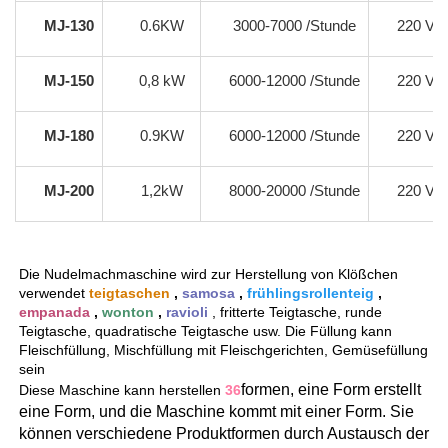
MJ-130
0.6KW
3000-7000 /Stunde
220 V/1
MJ-150
0,8 kW
6000-12000 /Stunde
220 V/1
MJ-180
0.9KW
6000-12000 /Stunde
220 V/1
MJ-200
1,2kW
8000-20000 /Stunde
220 V/1
Die Nudelmachmaschine wird zur Herstellung von Klößchen 
verwendet 
teigtaschen 
, 
samosa 
, 
frühlingsrollenteig 
, 
empanada 
, 
wonton 
, 
ravioli 
, fritterte Teigtasche, runde 
Teigtasche, quadratische Teigtasche usw. Die Füllung kann 
Fleischfüllung, Mischfüllung mit Fleischgerichten, Gemüsefüllung 
sein 
formen, eine Form erstellt 
Diese Maschine kann herstellen 
36
eine Form, und die Maschine kommt mit einer Form. Sie 
können verschiedene Produktformen durch Austausch der 