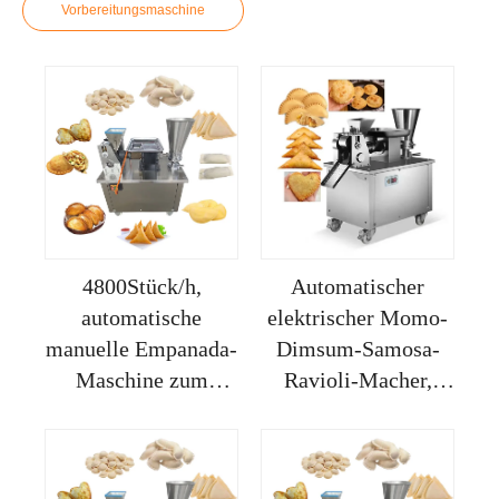
Vorbereitungsmaschine
4800Stück/h,
Automatischer
automatische
elektrischer Momo-
manuelle Empanada-
Dimsum-Samosa-
Maschine zum
Ravioli-Macher,
Herstellen
Empanada-Maschine
elektrischer
für den
Dimsums, Samosa-
Hausgebrauch,