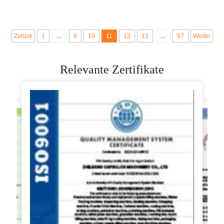
Frühlingsrollen-
Erstellen von
Maschine zum
Empanadas in China
Verkauf
vollautomatische
Zurück
1
...
9
10
11
12
13
...
57
Weiter
Frühlingsrolle
Maschine
Relevante Zertifikate