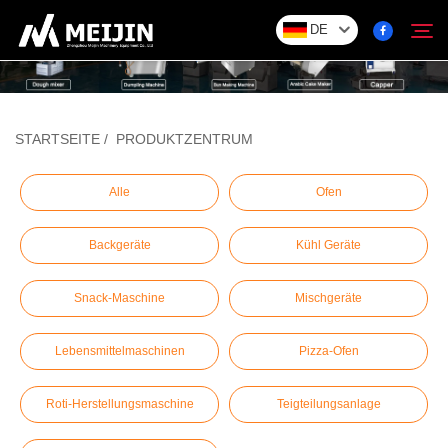
DE
Unternehmen
STARTSEITE
/
PRODUKTZENTRUM
Suchen
LÖSUNG
Alle
Ofen
Backgeräte
Kühl Geräte
Produktzentrum
Snack-Maschine
Mischgeräte
Service
Lebensmittelmaschinen
Pizza-Ofen
Kontakt
Roti-Herstellungsmaschine
Teigteilungsanlage