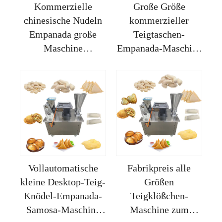
Kommerzielle
Große Größe
chinesische Nudeln
kommerzieller
Empanada große
Teigtaschen-
Maschine
Empanada-Maschine
automatische
halbautomatische
Frühlingsrolle
Samosa-
Produktionslinie
Faltmaschine
Handkuchenmaschine
praktische Gyoza-
zum Verkauf
Teigtaschen-
Herstellmaschine
Vollautomatische
Fabrikpreis alle
kleine Desktop-Teig-
Größen
Knödel-Empanada-
Teigklößchen-
Samosa-Maschine
Maschine zum