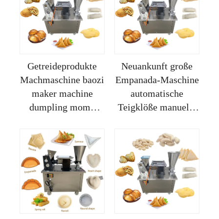
Faltmaschine,
Teigmischer
vollständig
automatisch
Getreideprodukte
Neuankunft große
Machmaschine baozi
Empanada-Maschine
maker machine
automatische
dumpling momo
Teigklöße manuelle
maker
Samosa-
formkunststoff
Machmaschine
empanada füllung
Ravioli-Macher
gyoza
Presse Apfelkuchen-
machmaschinen
Maschine