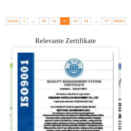
elektrische Maschine
Keks-Pizza-
zum Formen von
Herstellungsanlage
Pizza-Teig
Made in China
Zurück
1
...
40
41
42
43
44
...
57
Weiter
Relevante Zertifikate