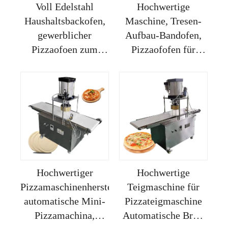
Voll Edelstahl
Hochwertige
Haushaltsbackofen,
Maschine, Tresen-
gewerblicher
Aufbau-Bandofen,
Pizzaofoen zum
Pizzaofofen für
Verkauf, Maschine
gefrorene Pizza,
zum Rollen von
Teig-Rundungs-
Pizza-Teig
Maschine, Pizza-
Teig-Trenner
Hochwertiger
Hochwertige
Pizzamaschinenhersteller,
Teigmaschine für
automatische Mini-
Pizzateigmaschine
Pizzamachina,
Automatische Brot-