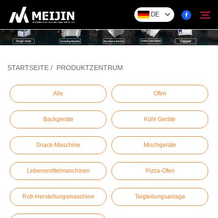
DE
Unternehmen
STARTSEITE
/
PRODUKTZENTRUM
Suchen
LÖSUNG
Alle
Ofen
Backgeräte
Kühl Geräte
Produktzentrum
Snack-Maschine
Mischgeräte
Service
Lebensmittelmaschinen
Pizza-Ofen
Kontakt
Roti-Herstellungsmaschine
Teigteilungsanlage