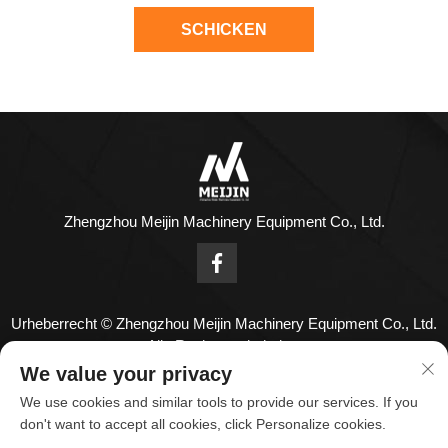
SCHICKEN
Zhengzhou Meijin Machinery Equipment Co., Ltd.
Urheberrecht © Zhengzhou Meijin Machinery Equipment Co., Ltd.
Alle Rechte vorbehalten
Kontaktieren Sie uns
We value your privacy
We use cookies and similar tools to provide our services. If you
Address: Nr. 1808, 18. Stock, Zhenghong Center, Nr. 126
don't want to accept all cookies, click Personalize cookies.
Huayuan Road, Zhengzhou Stadt, Henan Provinz, China.