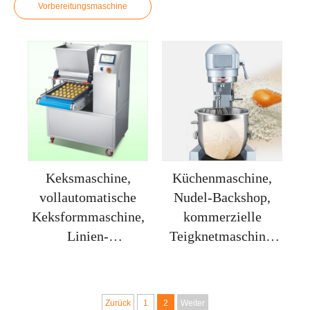
Vorbereitungsmaschine
Keksmaschine,
Küchenmaschine,
vollautomatische
Nudel-Backshop,
Keksformmaschine,
kommerzielle
Linien-
Teigknetmaschine,
Schneideeinrichtung,
Füllung, Sahne- und
multifunktionale
Eischneider
Keksmaschine,
Zurück
1
2
Weiter