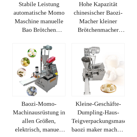
Stabile Leistung
Hohe Kapazität
automatische Momo
chinesischer Baozi-
Maschine manuelle
Macher kleiner
Bao Brötchen
Brötchenmacher
Macher Momo
handbetätigt dampfer
Maker Restaurant
Brötchen Baozi
Momo Machen
chinesischer Baozi-
Macher
Baozi-Momo-
Kleine-Geschäfte-
Machinausrüstung in
Dumpling-Haus-
allen Größen,
Teigverpackungsmaschin
elektrisch, manuell
baozi maker machine