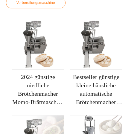
Vorbereitungsmaschine
2024 günstige
Bestseller günstige
niedliche
kleine häusliche
Brötchenmacher
automatische
Momo-Brätmaschine
Brötchenmacher
für nepalesische
Momos-
Füllung
Schnittmaschine
Brötchenmacher