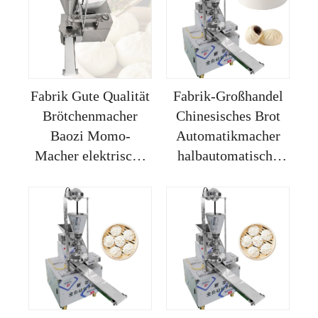
Fabrik Gute Qualität
Fabrik-Großhandel
Brötchenmacher
Chinesisches Brot
Baozi Momo-
Automatikmacher
Macher elektrische
halbautomatische
Maschine
Momo-Machende
halbautomatischer
Maschine
Dampfbrötchenmacher