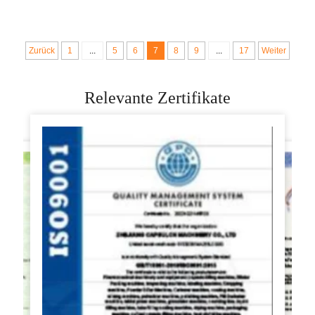
bedienbar
dumpling momo
maker
formkunststoff
Zurück
1
...
5
6
7
8
9
...
17
Weiter
Relevante Zertifikate