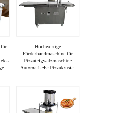
 für
Hochwertige
Förderbandmaschine für
Keks-
Pizzateigwalzmaschine
ge
Automatische Pizzakruste-
Grundmasse-
Herstellungsanlage