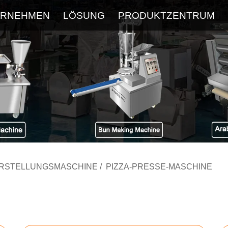
ERNEHMEN
LÖSUNG
PRODUKTZENTRUM
Über
Service
Neueste Blog
FAQ
ERSTELLUNGSMASCHINE
/
PIZZA-PRESSE-MASCHINE