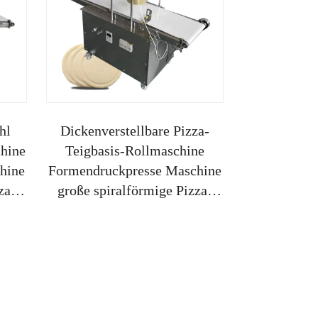
hl
Dickenverstellbare Pizza-
chine
Teigbasis-Rollmaschine
hine
Formendruckpresse Maschine
za-
große spiralförmige Pizza-
-
Brotmehlteigmischer-
Maschine