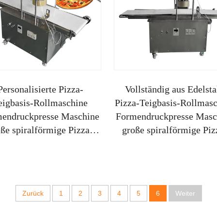
Personalisierte Pizza-
Vollständig aus Edelsta
eigbasis-Rollmaschine
Pizza-Teigbasis-Rollmas
endruckpresse Maschine
Formendruckpresse Masc
ße spiralförmige Pizza-
große spiralförmige Piz
Brotmehlteigmischer-
Brotmehlteigmischer
Maschine
Maschine
Zurück
1
2
3
4
5
6
Weiter