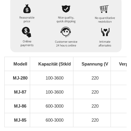
Modell
Kapazität (Stk/d
Spannung (V
Verpa
MJ-280
100-3600
220
MJ-87
100-3600
220
MJ-86
600-3000
220
MJ-85
600-3000
220