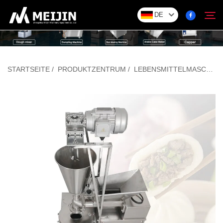
DE
Unternehmen
STARTSEITE
/
PRODUKTZENTRUM
/
LEBENSMITTELMASCHINEN
Suchen
LÖSUNG
Produktzentrum
Service
Kontakt