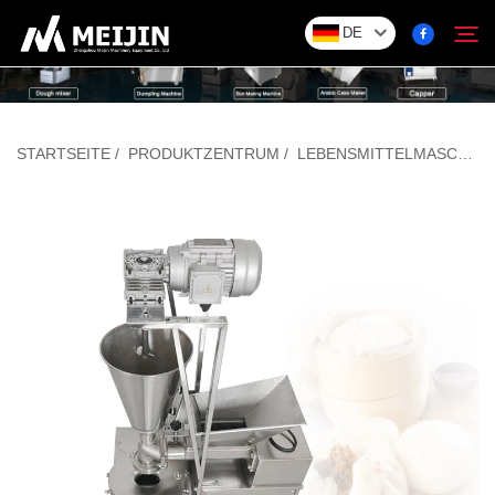
DE
Unternehmen
STARTSEITE
/
PRODUKTZENTRUM
/
LEBENSMITTELMASCHINEN
Suchen
LÖSUNG
Produktzentrum
Service
Kontakt