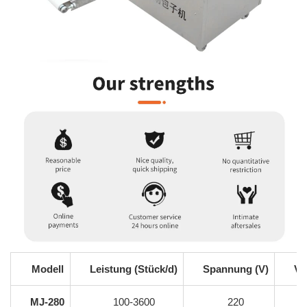
Modell
Leistung (Stück/d)
Spannung (V)
Ve
MJ-280
100-3600
220