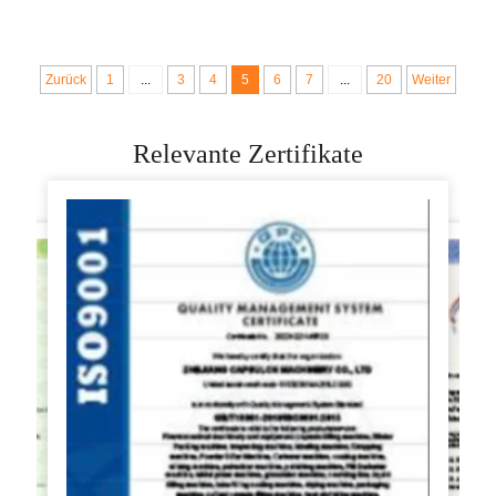
Hausgebrauch
Kleiner Und Kocher
Roti Automatisch
Zurück
1
...
3
4
5
6
7
...
20
Weiter
Relevante Zertifikate