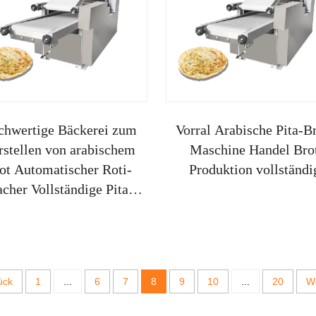
chwertige Bäckerei zum
Vorral Arabische Pita-Br
rstellen von arabischem
Maschine Handel Bro
ot Automatischer Roti-
Produktion vollständi
cher Vollständige Pita-
chine Elektrischer Pizza
ück
1
...
6
7
8
9
10
...
20
We