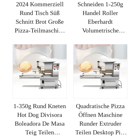
2024 Kommerziell
Schneiden 1-250g
Rund Tisch Süß
Handel Roller
Schnitt Brot Große
Eberhardt
Pizza-Teilmaschine
Volumetrische
Teig-Rounder für
Maschine Industrie
Bäckerei
Teilen Backerei
Tischmaschine Teig
Runder Pizza
1-350g Rund Kneten
Quadratische Pizza
Hot Dog Divisora
Öffnen Maschine
Boleadora De Masa
Runder Extruder
Teig Teilen
Teilen Desktop Pita