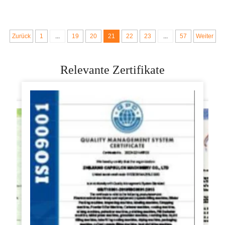
Schneider Brot
Brot Teig Schneider
Macher Maschine
Runde Kugel Zum
Verkauf
Zurück
1
...
19
20
21
22
23
...
57
Weiter
Relevante Zertifikate