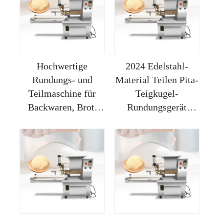
Pizza
Hochwertige
2024 Edelstahl-
Rundungs- und
Material Teilen Pita-
Teilmaschine für
Teigkugel-
Backwaren, Brot,
Rundungsgerät
Brötchen, Pizza-Teig
Kleine Maschine
und Kekse
Maquina De
Boleadora Masa Pan