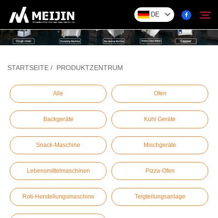
DE
Unternehmen
STARTSEITE
/
PRODUKTZENTRUM
Suchen
LÖSUNG
Alle
Ofen
Backgeräte
Kühl Geräte
Produktzentrum
Snack-Maschine
Mischgeräte
Service
Lebensmittelmaschinen
Pizza-Ofen
Kontakt
Roti-Herstellungsmaschine
Teigteilungsanlage