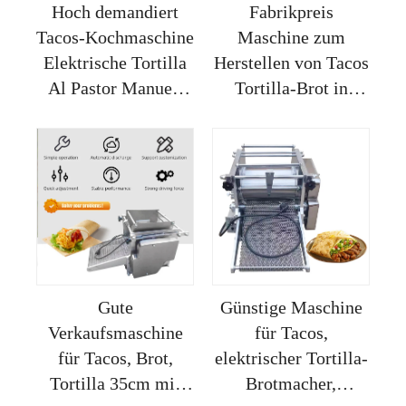
Hoch demandiert
Fabrikpreis
Tacos-Kochmaschine
Maschine zum
Elektrische Tortilla
Herstellen von Tacos
Al Pastor Manuell
Tortilla-Brot in
Kleingebäude
China Presse
Haushaltsgebrauch
Großformat Eisen
Kredit
Industrie
Gute
Günstige Maschine
Verkaufsmaschine
für Tacos,
für Tacos, Brot,
elektrischer Tortilla-
Tortilla 35cm mit
Brotmacher,