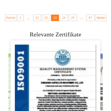
Ofen, normale Roti-
Pressform aus
Macher-Preis 18"
Gusseisen und
Kochgerät zum
Zurück
1
...
21
22
23
24
25
...
57
Weiter
Machen von
Produkten
Relevante Zertifikate