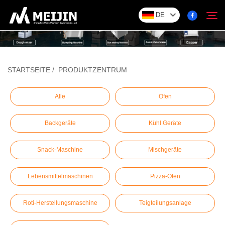
DE
Unternehmen
STARTSEITE
/
PRODUKTZENTRUM
Suchen
LÖSUNG
Alle
Ofen
Backgeräte
Kühl Geräte
Produktzentrum
Snack-Maschine
Mischgeräte
Service
Lebensmittelmaschinen
Pizza-Ofen
Kontakt
Roti-Herstellungsmaschine
Teigteilungsanlage