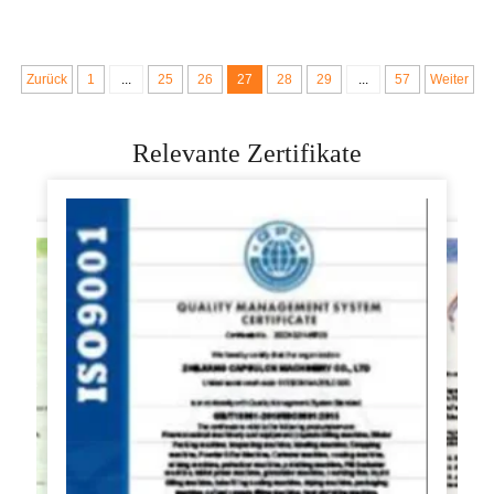
vollständig
Pita Ofen Groß
Zurück
1
...
25
26
27
28
29
...
57
Weiter
Relevante Zertifikate