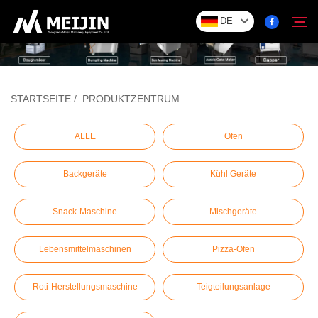
DE
Unternehmen
STARTSEITE
/
PRODUKTZENTRUM
Suche
LÖSUNG
ALLE
Ofen
Backgeräte
Kühl Geräte
Produktzentrum
Snack-Maschine
Mischgeräte
Service
Lebensmittelmaschinen
Pizza-Ofen
Kontakt
Roti-Herstellungsmaschine
Teigteilungsanlage