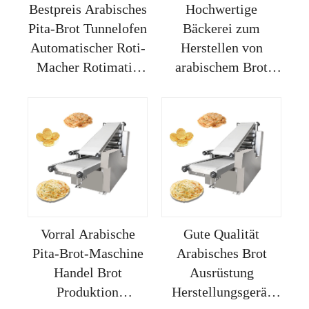
Bestpreis Arabisches
Hochwertige
Pita-Brot Tunnelofen
Bäckerei zum
Automatischer Roti-
Herstellen von
Macher Rotimatic
arabischem Brot
Herstellungsanlage
Automatischer Roti-
Backen
Macher Vollständige
Pita-Maschine
Elektrischer Pizza
Vorral Arabische
Gute Qualität
Pita-Brot-Maschine
Arabisches Brot
Handel Brot
Ausrüstung
Produktion
Herstellungsgerät