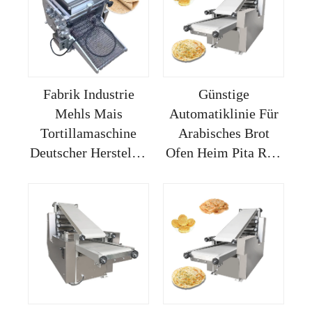
Hersteller
Vollautomatisch 14
Zoll
Fabrik Industrie
Günstige
Mehls Mais
Automatiklinie Für
Tortillamaschine
Arabisches Brot
Deutscher Hersteller
Ofen Heim Pita Roti
zum Machen von
Maching Maschine
Tacos
Groß Gas
Automatische
Chapati