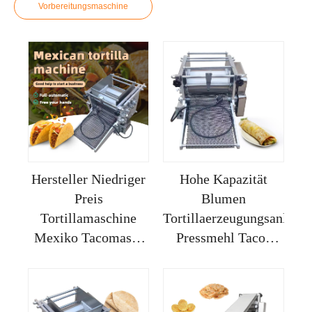
Vorbereitungsmaschine
Hersteller Niedriger
Hohe Kapazität
Preis
Blumen
Tortillamaschine
Tortillaerzeugungsanlage
Mexiko Tacomasse
Pressmehl Tacos
Herstellung
Preis Hersteller
Presswerkzeug Zum
Automatisch
Machen Gusseisen