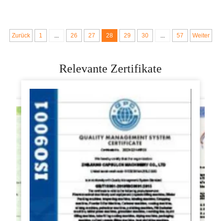
Zurück
1
...
26
27
28
29
30
...
57
Weiter
Relevante Zertifikate