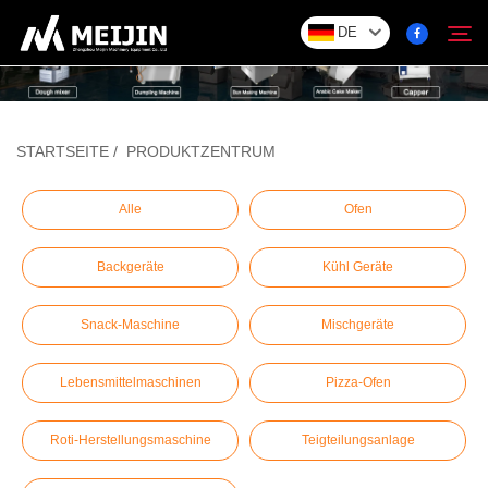
DE
Unternehmen
STARTSEITE
/
PRODUKTZENTRUM
Suchen
LÖSUNG
Alle
Ofen
Backgeräte
Kühl Geräte
Produktzentrum
Snack-Maschine
Mischgeräte
Service
Lebensmittelmaschinen
Pizza-Ofen
Kontakt
Roti-Herstellungsmaschine
Teigteilungsanlage