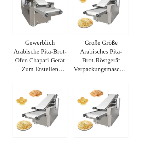
Gewerblich
Große Größe
Arabische Pita-Brot-
Arabisches Pita-
Ofen Chapati Gerät
Brot-Röstgerät
Zum Erstellen
Verpackungsmaschine
Automatischer
Geld Macher Für
Depanning-Systeme
Daheim Mindestens
Großes Roti
Gewerblicher Ofen
Roti